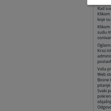
informa
Rad su
Klikom
koje su
Klikom 
sudu mo
osniva
Oglasn
Kroz in
adminis
postavl
Vaša pi
Web str
Bosne i
pitanje
Svaki 
pokrenu
objašnj
Odgovor