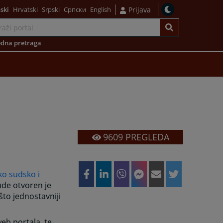
ski
Hrvatski
Srpski
Српски
English
Prijava
dna pretraga
9609
PREGLEDA
ko sudsko i
bude otvoren je
što jednostavniji
eb portala, te