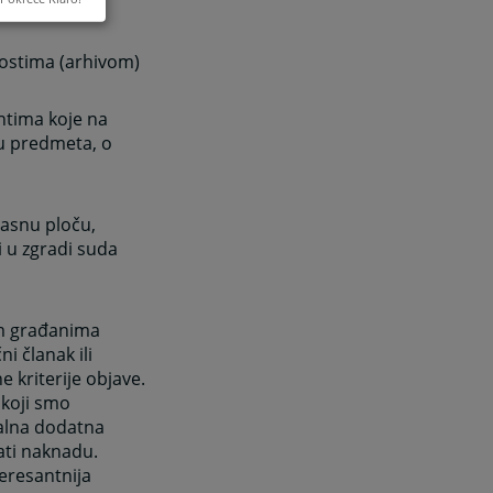
vostima (arhivom)
ntima koje na
ku predmeta, o
lasnu ploču,
 i u zgradi suda
im građanima
i članak ili
e kriterije objave.
koji smo
ualna dodatna
ati naknadu.
eresantnija