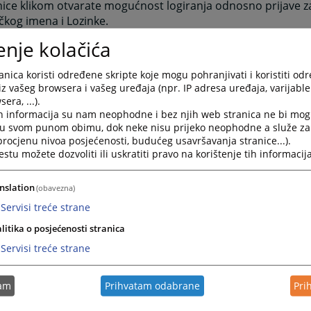
ice klikom otvarate mogućnost logiranja odnosno prijave za
čkog imena i Lozinke.
nica” se sastoji od šest grupa informacija. Raspoređene su u
enje kolačića
ktuelnosti obuhvata najaktuelnije informacije vezane za s
nica koristi određene skripte koje mogu pohranjivati i koristiti od
sti suda. To su informacije o aktivnostima koje su se već des
iz vašeg browsera i vašeg uređaja (npr. IP adresa uređaja, varijable 
era, ...).
iječ predsjednika sadrži pozdravnu riječ predsjednika suda 
h informacija su nam neophodne i bez njih web stranica ne bi mog
ošlice i želje za što boljom međusobnom komunikacijom.
i u svom punom obimu, dok neke nisu prijeko neophodne a služe z
 procjenu nivoa posjećenosti, budućeg usavršavanja stranice...).
Najava događaja predstavlja najavu budućih događanja važn
tu možete dozvoliti ili uskratiti pravo na korištenje tih informacija
m događanja.
esto postavljana pitanja prikazuje pitanja i odgovore koji s
nslation
(obavezna)
jana sudu, a vezana su za rad suda ili druge aktivnosti veza
Servisi treće strane
aspored suđenja prikazuje detaljne informacije o suđenjim
litika o posjećenosti stranica
ni vremenski period.
Servisi treće strane
ijesti iz pravosuđa obuhvata informacije koje su vezane za
svih grupa starije novosti i informacije osim onih koje su na
tam
Prihvatam odabrane
Pri
e. Klikom na riječ “više” prebaciti će vas arhivu aktuelnosti il