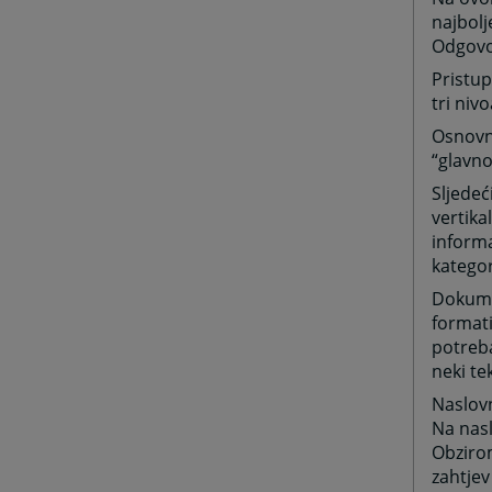
najbolj
Odgovor
Pristup
tri niv
Osnovni
“glavno
Sljedeć
vertika
informa
kategor
Dokumen
formati
potreba
neki te
Naslov
Na nasl
Obzirom
zahtjev