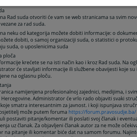
cija.
da
 na Rad suda otvoriti će vam se web stranicama sa svim no
 vezane za rad suda.
na neku od kategorija možete dobiti informacije: o dokume
žete dobiti, o samoj organizaciji suda, o statistici o proto
nju suda, o uposlenicima suda
a ploča
formacije krećete se na isti način kao i kroz Rad suda. Na og
trator će stavljati informacije ili službene obavijesti koje su
jene na oglasnu ploču.
tanja
anica namijenjena profesionalnoj zajednici, medijima, i sv
 Hercegovine. Administrator će vrlo rado objaviti svaki stručn
 koje smatra interesantnim za javnost. i koji ispunjava stručn
posjetitelj može putem foruma
https://forum.pravosudje.ba/
li postaviti pitanje/komentar ili poslati svoj članak i event
enja uz članak. Za objavljeni članak autor za ne može očekiv
 na pitanje ili komentar biće dat na samom forumu. Najint