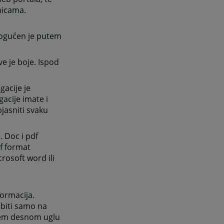
anicama.
mogućen je putem
ve je boje. Ispod
gacije je
gacije imate i
jasniti svaku
. Doc i pdf
df format
rosoft word ili
ormacija.
obiti samo na
njem desnom uglu