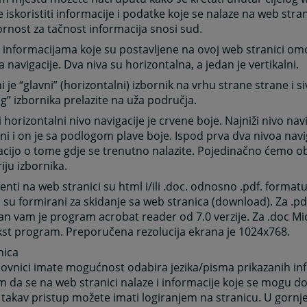
e iskoristiti informacije i podatke koje se nalaze na web str
nost za tačnost informacija snosi sud.
 informacijama koje su postavljene na ovoj web stranici o
oa navigacije. Dva niva su horizontalna, a jedan je vertikalni.
 je “glavni” (horizontalni) izbornik na vrhu strane strane i si
g” izbornika prelazite na uža područja.
i horizontalni nivo navigacije je crvene boje. Najniži nivo navi
lni i on je sa podlogom plave boje. Ispod prva dva nivoa navi
cijo o tome gdje se trenutno nalazite. Pojedinačno ćemo ob
iju izbornika.
ti na web stranici su html i/ili .doc. odnosno .pdf. formatu
 su formirani za skidanje sa web stranica (download). Za .p
n vam je program acrobat reader od 7.0 verzije. Za .doc Mic
kst program. Preporučena rezolucija ekrana je 1024x768.
nica
ovnici imate mogućnost odabira jezika/pisma prikazanih inf
 da se na web stranici nalaze i informacije koje se mogu d
 takav pristup možete imati logiranjem na stranicu. U gor