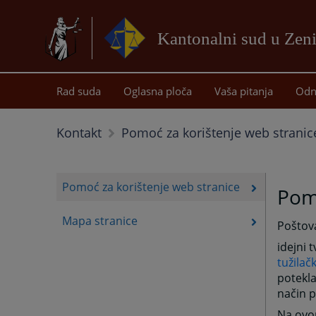
Kantonalni sud u Zeni
Rad suda
Oglasna ploča
Vaša pitanja
Odn
Kontakt
Pomoć za korištenje web stranic
Pomoć za korištenje web stranice
Pomo
Mapa stranice
Poštova
idejni 
tužilač
potekla
način p
Na ovom