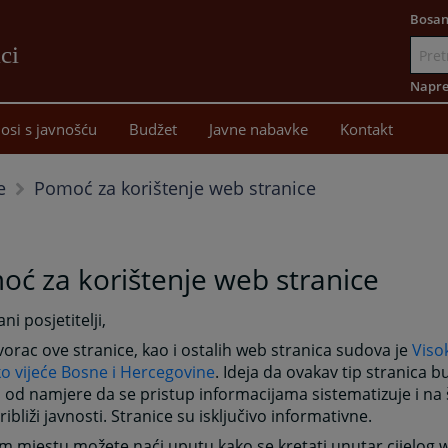
Bosan
ci
Idi
na
Napre
sadržaj
osi s javnošću
Budžet
Javne nabavke
Kontakt
Pomoć za korištenje web stranice
e
ć za korištenje web stranice
ni posjetitelji,
tvorac ove stranice, kao i ostalih web stranica sudova je
Viso
ko vijeće Bosne i Hercegovine
. Ideja da ovakav tip stranica 
 od namjere da se pristup informacijama sistematizuje i na 
ribliži javnosti. Stranice su isključivo informativne.
 mjestu možete naći uputu kako se kretati unutar cijelog w