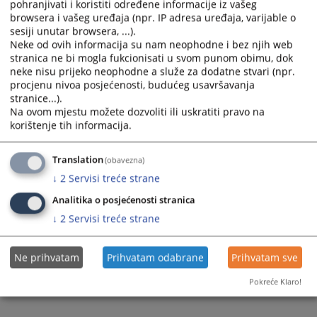
pohranjivati i koristiti određene informacije iz vašeg
browsera i vašeg uređaja (npr. IP adresa uređaja, varijable o
sesiji unutar browsera, ...).
Neke od ovih informacija su nam neophodne i bez njih web
stranica ne bi mogla fukcionisati u svom punom obimu, dok
neke nisu prijeko neophodne a služe za dodatne stvari (npr.
Trenutno nema vijesti
procjenu nivoa posjećenosti, budućeg usavršavanja
stranice...).
Na ovom mjestu možete dozvoliti ili uskratiti pravo na
korištenje tih informacija.
Translation
(obavezna)
↓
2
Servisi treće strane
Analitika o posjećenosti stranica
↓
2
Servisi treće strane
Ne prihvatam
Prihvatam odabrane
Prihvatam sve
Pokreće Klaro!