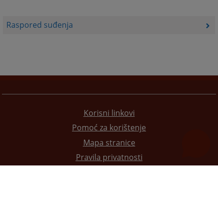
Raspored suđenja
Korisni linkovi
Pomoć za korištenje
Mapa stranice
Pravila privatnosti
Redizajn web stranice je finansirala Evropska unija. Za njen sadržaj isključivo je odgovorno
Visoko sudsko i tužilačko vijeće BiH i ona ne odražava nužno stavove Evropske unije.