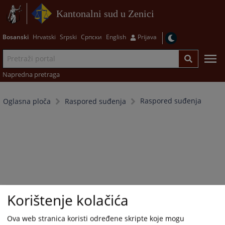
Kantonalni sud u Zenici
Bosanski
Hrvatski
Srpski
Српски
English
Prijava
Napredna pretraga
Raspored suđenja
Oglasna ploča
Raspored suđenja
Korištenje kolačića
Ova web stranica koristi određene skripte koje mogu