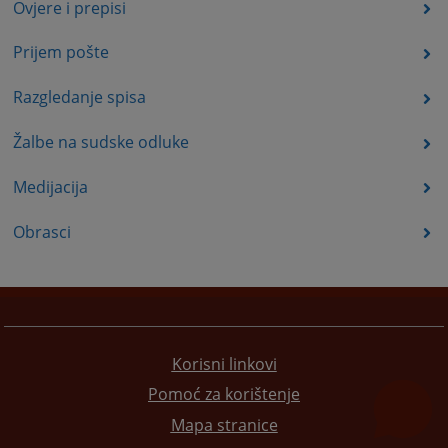
Ovjere i prepisi
Prijem pošte
Razgledanje spisa
Žalbe na sudske odluke
Medijacija
Obrasci
Korisni linkovi
Pomoć za korištenje
Mapa stranice