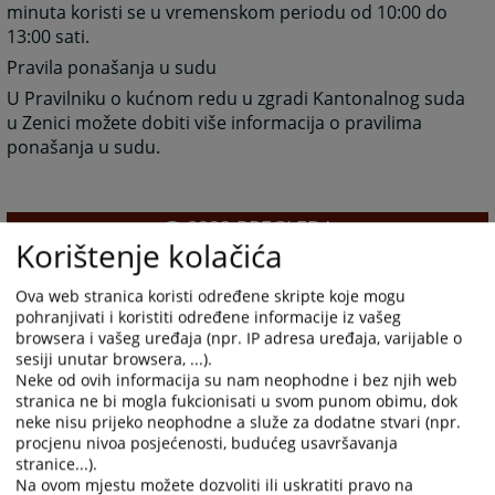
minuta koristi se u vremenskom periodu od 10:00 do
13:00 sati.
Pravila ponašanja u sudu
U Pravilniku o kućnom redu u zgradi Kantonalnog suda
u Zenici možete dobiti više informacija o pravilima
ponašanja u sudu.
8222
PREGLEDA
Korištenje kolačića
Ova web stranica koristi određene skripte koje mogu
pohranjivati i koristiti određene informacije iz vašeg
browsera i vašeg uređaja (npr. IP adresa uređaja, varijable o
sesiji unutar browsera, ...).
Prateći dokumenti
Neke od ovih informacija su nam neophodne i bez njih web
stranica ne bi mogla fukcionisati u svom punom obimu, dok
Pravilnik o kućnom redu
neke nisu prijeko neophodne a služe za dodatne stvari (npr.
procjenu nivoa posjećenosti, budućeg usavršavanja
stranice...).
Na ovom mjestu možete dozvoliti ili uskratiti pravo na