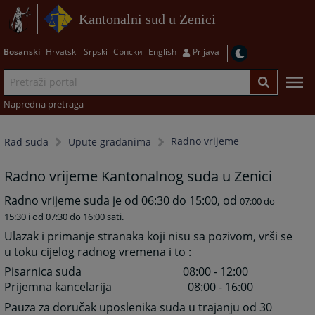
Kantonalni sud u Zenici
Bosanski
Hrvatski
Srpski
Српски
English
Prijava
Napredna pretraga
Radno vrijeme
Rad suda
Upute građanima
Radno vrijeme Kantonalnog suda u Zenici
Radno vrijeme suda je od 06:30 do 15:00, od
07:00 do
15:30 i od
07:30 do 16:00 sati.
Ulazak i primanje stranaka koji nisu sa pozivom, vrši se
u toku cijelog radnog vremena i to :
Pisarnica suda 08:00 - 12:00
Prijemna kancelarija 08:00 - 16:00
Pauza za doručak uposlenika suda u trajanju od 30