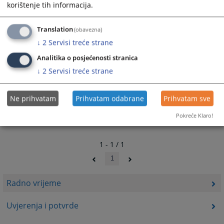
korištenje tih informacija.
Translation
(obavezna)
↓
2
Servisi treće strane
Analitika o posjećenosti stranica
↓
2
Servisi treće strane
Ne prihvatam
Prihvatam odabrane
Prihvatam sve
Pokreće Klaro!
1 - 1 / 1
1
Radno vrijeme
Uvjerenja i potvrde