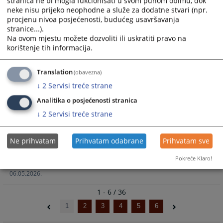
stranica ne bi mogla fukcionisati u svom punom obimu, dok
posjete
neke nisu prijeko neophodne a služe za dodatne stvari (npr.
procjenu nivoa posjećenosti, budućeg usavršavanja
19.06.2026.
stranice...).
Na ovom mjestu možete dozvoliti ili uskratiti pravo na
korištenje tih informacija.
Uspješno završena stručna studentska
praksa iz građanskog procesnog prava
Translation
(obavezna)
praksa
↓
2
Servisi treće strane
18.06.2026.
Analitika o posjećenosti stranica
↓
2
Servisi treće strane
Sedmice sudske nagodbe od 11. do 22.
maja 2026. godine: Riješite spor brže i
jeftinije!
Ne prihvatam
Prihvatam odabrane
Prihvatam sve
Pokreće Klaro!
Sedmice sudske nagodbe
06.05.2026.
1 - 6 / 36
1
2
3
4
5
6