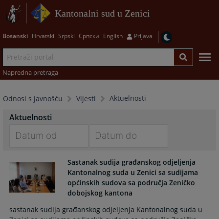
Kantonalni sud u Zenici
Bosanski
Hrvatski
Srpski
Српски
English
Prijava
Napredna pretraga
Aktuelnosti
Odnosi s javnošću
Vijesti
Aktuelnosti
Navigate
Navigate
Sastanak sudija građanskog odjeljenja
forward
forward
Kantonalnog suda u Zenici sa sudijama
to
to
općinskih sudova sa područja Zeničko
interact
interact
dobojskog kantona
with
with
the
the
sastanak sudija građanskog odjeljenja Kantonalnog suda u
calendar
calendar