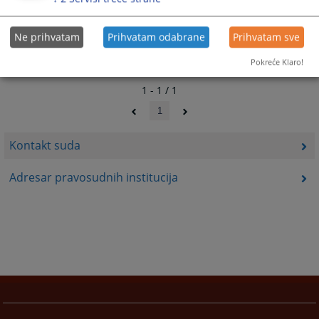
Ne prihvatam
Prihvatam odabrane
Prihvatam sve
Pokreće Klaro!
1 - 1 / 1
1
Kontakt suda
Adresar pravosudnih institucija