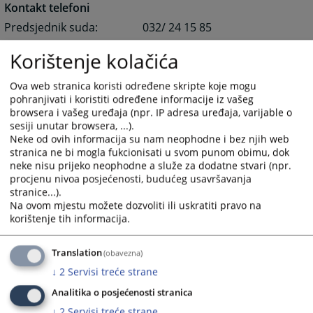
Kontakt telefoni
Predsjednik suda: 032/ 24 15 85
Korištenje kolačića
Centrala suda: 032/ 24 62 10
032/ 24 64 51
Ova web stranica koristi određene skripte koje mogu
032/ 24 68 84
pohranjivati i koristiti određene informacije iz vašeg
browsera i vašeg uređaja (npr. IP adresa uređaja, varijable o
sesiji unutar browsera, ...).
Fax: 032/ 24 23 05
Neke od ovih informacija su nam neophodne i bez njih web
E-mail:
ksud-zenica@pravosudje.ba
stranica ne bi mogla fukcionisati u svom punom obimu, dok
neke nisu prijeko neophodne a služe za dodatne stvari (npr.
kantsudze@bih.net.ba
procjenu nivoa posjećenosti, budućeg usavršavanja
Facebook:
www.facebook.com
stranice...).
Na ovom mjestu možete dozvoliti ili uskratiti pravo na
11340
PREGLEDA
korištenje tih informacija.
Translation
(obavezna)
↓
2
Servisi treće strane
Analitika o posjećenosti stranica
↓
2
Servisi treće strane