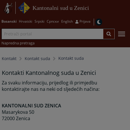
Kantonalni sud u Zenici
Bosanski
Hrvatski
Srpski
Српски
English
Prijava
Napredna pretraga
Kontakt suda
Kontakt
Kontakt suda
Kontakti Kantonalnog suda u Zenici
Za svaku informaciju, prijedlog ili primjedbu
kontaktirajte nas na neki od sljedećih načina:
KANTONALNI SUD ZENICA
Masarykova 50
72000 Zenica