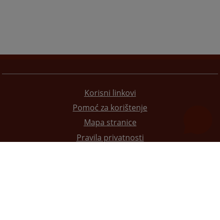
Korisni linkovi
Pomoć za korištenje
Mapa stranice
Pravila privatnosti
Redizajn web stranice je finansirala Evropska unija. Za njen sadržaj isključivo je odgovorno
Visoko sudsko i tužilačko vijeće BiH i ona ne odražava nužno stavove Evropske unije.