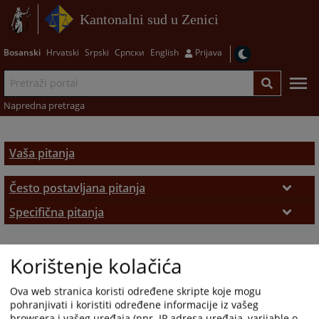
Kantonalni sud u Zenici
Bosanski
Hrvatski
Srpski
Српски
English
Prijava
Napredna pretraga
Vaša pitanja
Često postavljana pitanja
Često postavljana pitanja
Specifična pitanja
Priznavanje stranih odluka
Korištenje kolačića
Ova web stranica koristi određene skripte koje mogu
pohranjivati i koristiti određene informacije iz vašeg
browsera i vašeg uređaja (npr. IP adresa uređaja, varijable o