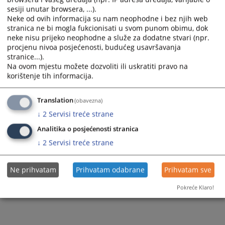
sesiji unutar browsera, ...).
Neke od ovih informacija su nam neophodne i bez njih web
stranica ne bi mogla fukcionisati u svom punom obimu, dok
neke nisu prijeko neophodne a služe za dodatne stvari (npr.
procjenu nivoa posjećenosti, budućeg usavršavanja
stranice...).
Na ovom mjestu možete dozvoliti ili uskratiti pravo na
korištenje tih informacija.
Translation
(obavezna)
↓
2
Servisi treće strane
Analitika o posjećenosti stranica
↓
2
Servisi treće strane
Ne prihvatam
Prihvatam odabrane
Prihvatam sve
Pokreće Klaro!