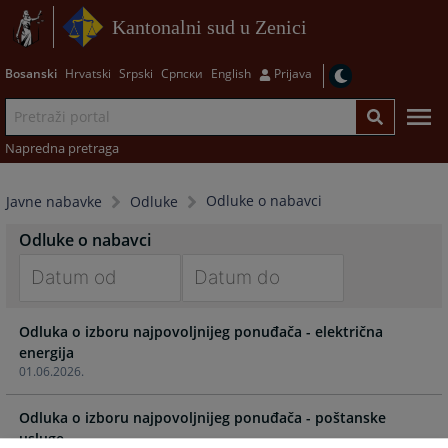
Kantonalni sud u Zenici
Bosanski
Hrvatski
Srpski
Српски
English
Prijava
Napredna pretraga
Odluke o nabavci
Javne nabavke
Odluke
Odluke o nabavci
Navigate
Navigate
Odluka o izboru najpovoljnijeg ponuđača - električna
forward
forward
energija
to
to
01.06.2026.
interact
interact
with
with
Odluka o izboru najpovoljnijeg ponuđača - poštanske
the
the
usluge
calendar
calendar