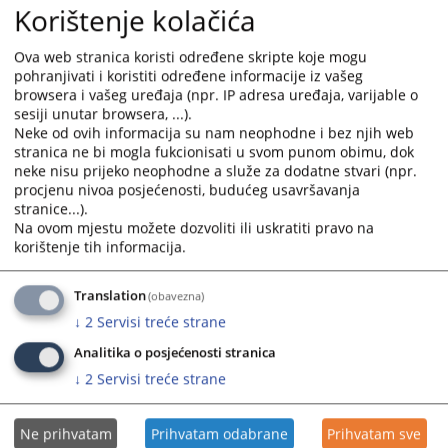
Korištenje kolačića
30.01.2026.
and
and
select
select
Odluka o izboru najpovoljnijeg ponuđača - Mobilinih
Ova web stranica koristi određene skripte koje mogu
a
a
pohranjivati i koristiti određene informacije iz vašeg
arhivskih regala
date.
date.
browsera i vašeg uređaja (npr. IP adresa uređaja, varijable o
09.06.2025.
Press
Press
sesiji unutar browsera, ...).
the
the
Neke od ovih informacija su nam neophodne i bez njih web
Odluka o izboru najpovoljnijeg ponuđača - električna
question
question
stranica ne bi mogla fukcionisati u svom punom obimu, dok
energija
mark
mark
neke nisu prijeko neophodne a služe za dodatne stvari (npr.
19.05.2025.
procjenu nivoa posjećenosti, budućeg usavršavanja
key
key
stranice...).
to
to
Na ovom mjestu možete dozvoliti ili uskratiti pravo na
Odluka o poništenju postupka javne nabavke
get
get
korištenje tih informacija.
03.03.2025.
the
the
keyboard
keyboard
Odluka o izboru najpovoljnijeg ponuđača - poštanske
Translation
(obavezna)
shortcuts
shortcuts
usluge
↓
2
Servisi treće strane
for
for
07.02.2025.
changing
changing
Analitika o posjećenosti stranica
dates.
dates.
↓
2
Servisi treće strane
Ne prihvatam
Prihvatam odabrane
Prihvatam sve