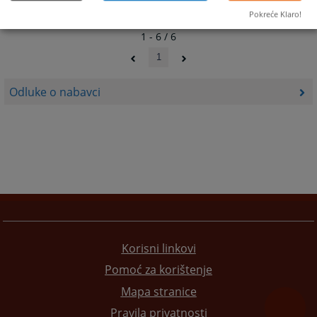
Pokreće Klaro!
1 - 6 / 6
1
Odluke o nabavci
Korisni linkovi
Pomoć za korištenje
Mapa stranice
Pravila privatnosti