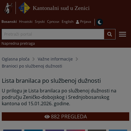
Kantonalni sud u Zenici
Bosanski
Hrvatski
Srpski
Српски
English
Prijava
Napredna pretraga
Oglasna ploča
Važne informacije
Branioci po službenoj dužnosti
Lista branilaca po službenoj dužnosti
U prilogu je Lista branilaca po službenoj dužnosti na
području Zeničko-dobojskog i Srednjobosanskog
kantona od 15.01.2026. godine.
882
PREGLEDA