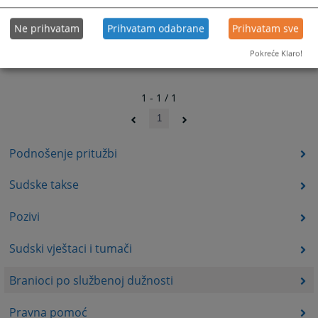
Ne prihvatam
Prihvatam odabrane
Prihvatam sve
Pokreće Klaro!
1 - 1 / 1
1
Podnošenje pritužbi
Sudske takse
Pozivi
Sudski vještaci i tumači
Branioci po službenoj dužnosti
Pravna pomoć