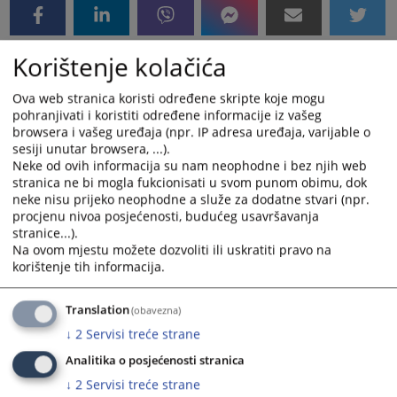
Korištenje kolačića
Prateći dokumenti
Ova web stranica koristi određene skripte koje mogu
Lista branilaca po službenoj dužnosti za ZDK i SBK od
pohranjivati i koristiti određene informacije iz vašeg
15.01.2026. godine
browsera i vašeg uređaja (npr. IP adresa uređaja, varijable o
sesiji unutar browsera, ...).
Neke od ovih informacija su nam neophodne i bez njih web
stranica ne bi mogla fukcionisati u svom punom obimu, dok
neke nisu prijeko neophodne a služe za dodatne stvari (npr.
procjenu nivoa posjećenosti, budućeg usavršavanja
stranice...).
Na ovom mjestu možete dozvoliti ili uskratiti pravo na
korištenje tih informacija.
Translation
(obavezna)
↓
2
Servisi treće strane
Analitika o posjećenosti stranica
↓
2
Servisi treće strane