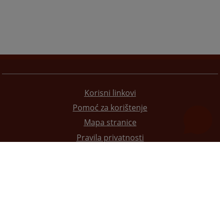
Korisni linkovi
Pomoć za korištenje
Mapa stranice
Pravila privatnosti
Redizajn web stranice je finansirala Evropska unija. Za njen sadržaj isključivo je odgovorno
Visoko sudsko i tužilačko vijeće BiH i ona ne odražava nužno stavove Evropske unije.