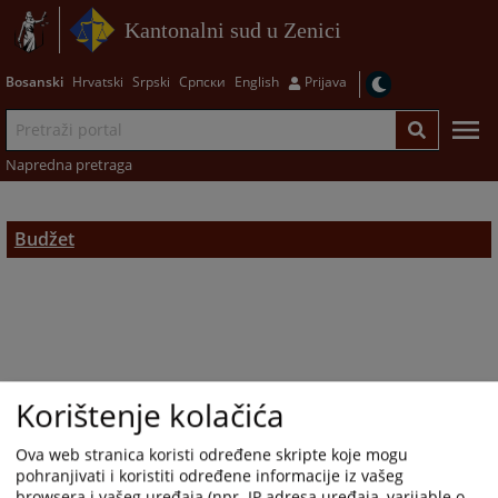
Kantonalni sud u Zenici
Bosanski
Hrvatski
Srpski
Српски
English
Prijava
Napredna pretraga
Budžet
Korištenje kolačića
Ova web stranica koristi određene skripte koje mogu
pohranjivati i koristiti određene informacije iz vašeg
browsera i vašeg uređaja (npr. IP adresa uređaja, varijable o