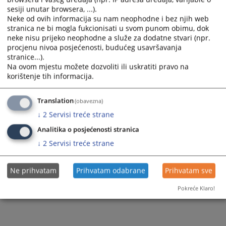
sesiji unutar browsera, ...).
Neke od ovih informacija su nam neophodne i bez njih web
stranica ne bi mogla fukcionisati u svom punom obimu, dok
neke nisu prijeko neophodne a služe za dodatne stvari (npr.
procjenu nivoa posjećenosti, budućeg usavršavanja
stranice...).
Na ovom mjestu možete dozvoliti ili uskratiti pravo na
korištenje tih informacija.
Translation
(obavezna)
↓
2
Servisi treće strane
Analitika o posjećenosti stranica
↓
2
Servisi treće strane
Ne prihvatam
Prihvatam odabrane
Prihvatam sve
Pokreće Klaro!