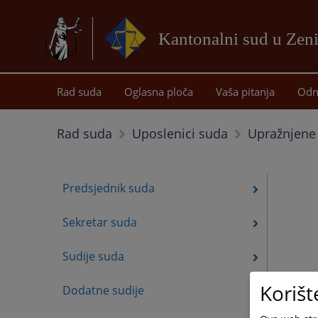
Kantonalni sud u Zeni
Rad suda
Oglasna ploča
Vaša pitanja
Odn
Upražnjene 
Rad suda
Uposlenici suda
Predsjednik suda
Sekretar suda
Sudije suda
Korišt
Dodatne sudije