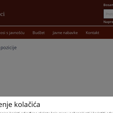
Bosan
ci
Idi
na
Napre
sadržaj
osi s javnošću
Budžet
Javne nabavke
Kontakt
pozicije
enje kolačića