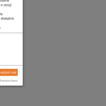
ređene
o sesiji
la
a dodatne
.
ijesti
hvatam sve
Pokreće Klaro!