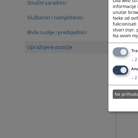
Ova web stra
Stručni saradnici
informacije 
unutar brows
Službenici i namještenici
Neke od ovi
fukcionisat
stvari (npr.
Bivše sudije i predsjednici
Na ovom mjes
Upražnjene pozicije
Tra
↓
2
Ana
↓
2
Ne prihva