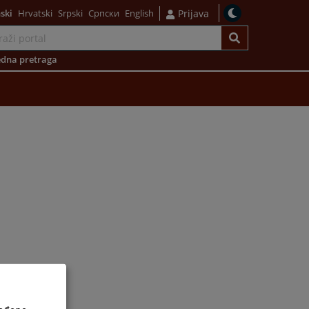
ski
Hrvatski
Srpski
Српски
English
Prijava
dna pretraga