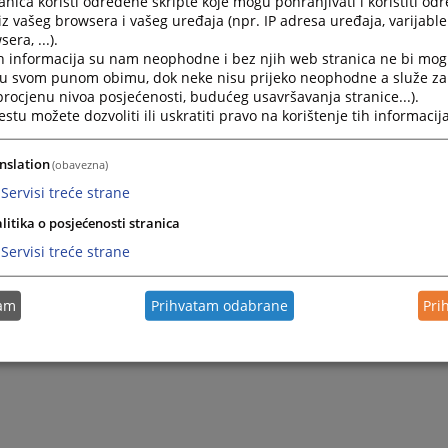
nica koristi određene skripte koje mogu pohranjivati i koristiti od
iz vašeg browsera i vašeg uređaja (npr. IP adresa uređaja, varijable 
era, ...).
h informacija su nam neophodne i bez njih web stranica ne bi mog
i u svom punom obimu, dok neke nisu prijeko neophodne a služe z
 procjenu nivoa posjećenosti, budućeg usavršavanja stranice...).
tu možete dozvoliti ili uskratiti pravo na korištenje tih informacija
nslation
(obavezna)
Servisi treće strane
Trenutno nema v
litika o posjećenosti stranica
Servisi treće strane
tam
Prihvatam odabrane
Pri