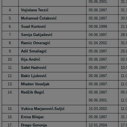
05.06.2001.
31.
4.
Vojislava Terzić
05.06.1997.
31.
5.
Muhamed Čolaković
05.06.1997.
20.
6.
Suad Kurtović
09.06.1999.
21.
7.
Senija Galijašević
04.06.1997.
28.
8.
Ramiz Omeragić
01.04.2002.
31.
9.
Adil Smailagić
05.06.1997.
25.
10.
Ilija Andrić
05.06.1997.
02.
11.
Safet Hadrović
05.06.1997.
10.
12.
Bakir Ljubović
05.06.1997.
11.
13.
Mladen Veseljak
05.06.1997.
11.
14.
Redžib Begić
05.06.1997.
05.
06.06.2001.
11.
15.
Vukica Marjanović-Suljić
15.03.2002.
11.
16.
Enisa Bilajac
05.06.1997.
31.
17.
Drago Goronja
12.01.2004.
17.