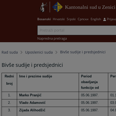
Kantonalni sud u Zenici
Bosanski
Hrvatski
Srpski
Српски
English
Prijav
Napredna pretraga
Bivše sudije i predsjednici
Rad suda
Uposlenici suda
Bivše sudije i predsjednici
Redni
Ime i prezime sudije
Period
Per
obavljanja
broj
funkcije od
1.
Marko Pranjić
05.06.1997.
01.
2.
Vlado Adamović
05.06.1997.
03.
3.
Zijada Alihodžić
05.06.1997.
04.