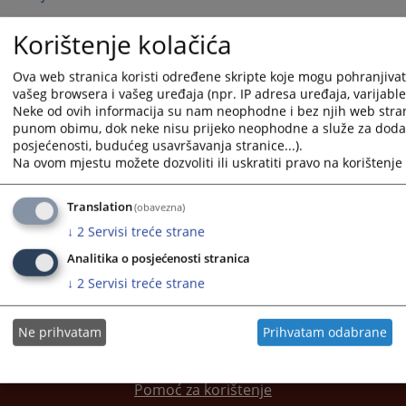
Dodatne sudije
Korištenje kolačića
Stručni saradnici
Ova web stranica koristi određene skripte koje mogu pohranjivati 
vašeg browsera i vašeg uređaja (npr. IP adresa uređaja, varijable o
Neke od ovih informacija su nam neophodne i bez njih web stran
Službenici i namještenici
punom obimu, dok neke nisu prijeko neophodne a služe za dodatn
posjećenosti, budućeg usavršavanja stranice...).
Bivše sudije i predsjednici
Na ovom mjestu možete dozvoliti ili uskratiti pravo na korištenje 
Upražnjene pozicije
Translation
(obavezna)
↓
2
Servisi treće strane
Analitika o posjećenosti stranica
↓
2
Servisi treće strane
Ne prihvatam
Prihvatam odabrane
Korisni linkovi
Pomoć za korištenje