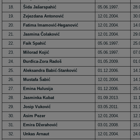
18.
Šida Jašarspahić
05.06.1997.
28.
19.
Zvjezdana Antonović
12.01.2004.
30.
20.
Fatima Imamović-Heganović
12.01.2004.
14.
21.
Jasmina Čolaković
12.01.2004.
29.
22.
Faik Spahić
05.06.1997.
25.
23.
Milorad Kojić
05.06.1997.
07.
24.
Đurđica-Zora Radoš
01.05.2009.
01.
25.
Aleksandra Babić-Stanković
01.12.2006.
14.
26.
Mustafa Šabić
12.01.2004.
14.
27.
Emina Hulusija
01.12.2006.
25.
28.
Jasminka Kubat
01.09.2013.
11.
29.
Josip Vuković
03.05.2011.
31.
30.
Asim Pezer
12.01.2004.
12.
31.
Emira Džerahović
03.01.2008.
15.
32.
Unkas Arnaut
12.01.2004.
24.