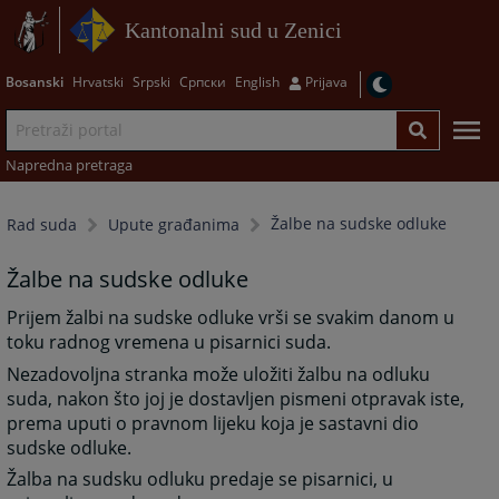
Kantonalni sud u Zenici
Bosanski
Hrvatski
Srpski
Српски
English
Prijava
Napredna pretraga
Žalbe na sudske odluke
Rad suda
Upute građanima
Žalbe na sudske odluke
Prijem žalbi na sudske odluke vrši se svakim danom u
toku radnog vremena u pisarnici suda.
Nezadovoljna stranka može uložiti žalbu na odluku
suda, nakon što joj je dostavljen pismeni otpravak iste,
prema uputi o pravnom lijeku koja je sastavni dio
sudske odluke.
Žalba na sudsku odluku predaje se pisarnici, u