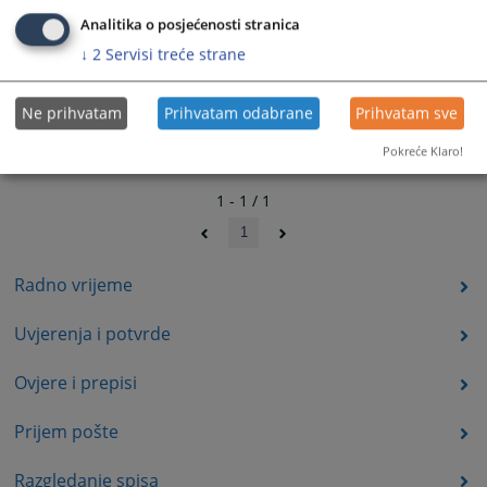
Analitika o posjećenosti stranica
↓
2
Servisi treće strane
Ne prihvatam
Prihvatam odabrane
Prihvatam sve
Pokreće Klaro!
1 - 1 / 1
1
Radno vrijeme
Uvjerenja i potvrde
Ovjere i prepisi
Prijem pošte
Razgledanje spisa