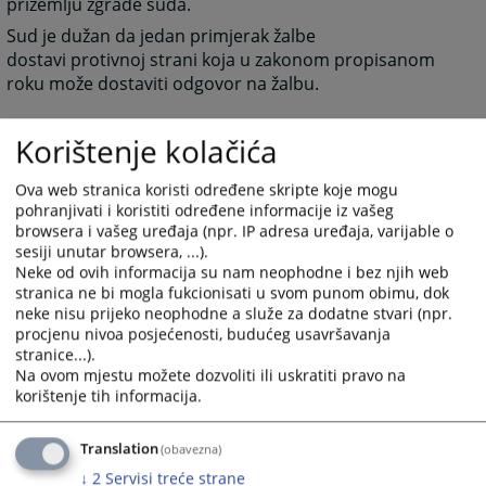
prizemlju zgrade suda.
Sud je dužan da jedan primjerak žalbe
dostavi protivnoj strani koja u zakonom propisanom
roku može dostaviti odgovor na žalbu.
Korištenje kolačića
3410
PREGLEDA
Ova web stranica koristi određene skripte koje mogu
pohranjivati i koristiti određene informacije iz vašeg
browsera i vašeg uređaja (npr. IP adresa uređaja, varijable o
sesiji unutar browsera, ...).
Neke od ovih informacija su nam neophodne i bez njih web
stranica ne bi mogla fukcionisati u svom punom obimu, dok
neke nisu prijeko neophodne a služe za dodatne stvari (npr.
procjenu nivoa posjećenosti, budućeg usavršavanja
stranice...).
Na ovom mjestu možete dozvoliti ili uskratiti pravo na
korištenje tih informacija.
Translation
(obavezna)
↓
2
Servisi treće strane