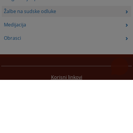
Žalbe na sudske odluke
Medijacija
Obrasci
Korisni linkovi
Pomoć za korištenje
Mapa stranice
Pravila privatnosti