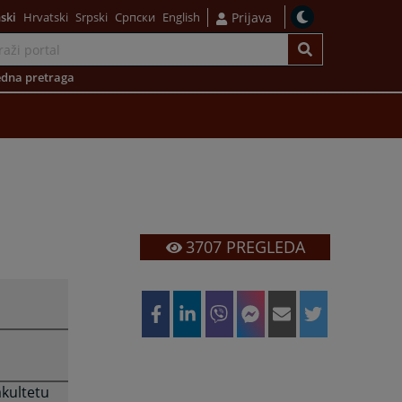
ski
Hrvatski
Srpski
Српски
English
Prijava
dna pretraga
3707
PREGLEDA
kultetu