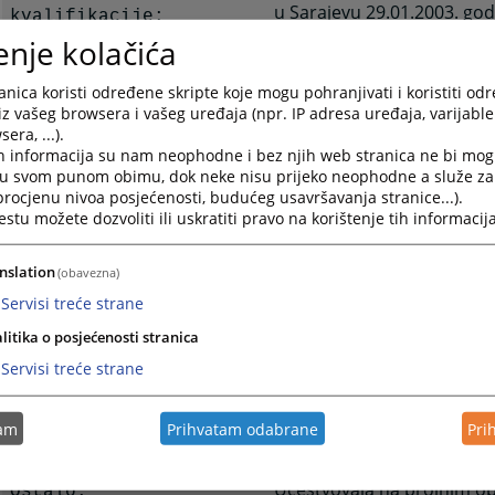
u Sarajevu 29.01.2003. god
kvalifikacije:
enje kolačića
13.04.2010. godine
Pravosudni ispit
položila:
nica koristi određene skripte koje mogu pohranjivati i koristiti od
iz vašeg browsera i vašeg uređaja (npr. IP adresa uređaja, varijable 
Sekretar suda - Kantonalni
Radno iskustvo u
era, ...).
Zenici
pravosuđu:
h informacija su nam neophodne i bez njih web stranica ne bi mog
16.10.2017.-
i u svom punom obimu, dok neke nisu prijeko neophodne a služe z
 procjenu nivoa posjećenosti, budućeg usavršavanja stranice...).
tu možete dozvoliti ili uskratiti pravo na korištenje tih informacija
Šef odsjeka sudske pisarni
nslation
(obavezna)
prijemne kancelarije - Opć
Servisi treće strane
u Zenici 16.07.2010. do 15.
litika o posjećenosti stranica
Servisi treće strane
Aktivnosti u
profesionalnim
tam
Prihvatam odabrane
Pri
udruženjima:
Učestvovala na brojnim 
Ostalo: