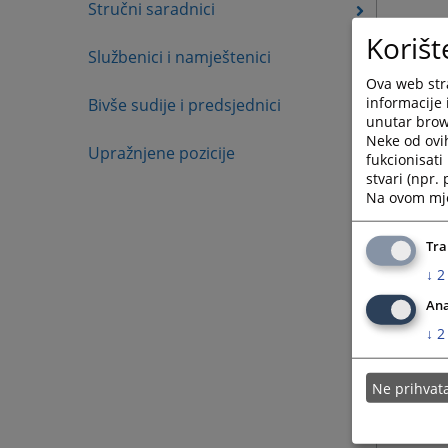
Stručni saradnici
Korišt
Službenici i namještenici
Ova web stra
informacije 
Bivše sudije i predsjednici
unutar brows
Neke od ovi
Upražnjene pozicije
fukcionisat
stvari (npr.
Na ovom mjes
Tra
↓
2
Ana
↓
2
Ne prihva