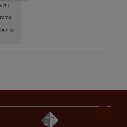
žavnu
grama
žbenika.