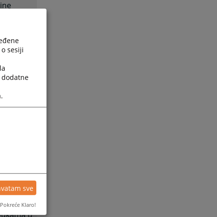
ine
ređene
o sesiji
 sud u
la
a dodatne
.
ce i
inski sud
10.2017.
hvatam sve
Pokreće Klaro!
obukama u