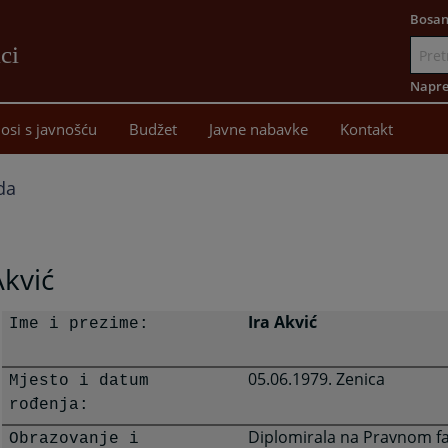
Bosan
ci
Idi
na
Napre
sadržaj
osi s javnošću
Budžet
Javne nabavke
Kontakt
da
Akvić
Ira Akvić
Ime i prezime:
05.06.1979. Zenica
Mjesto i datum
rođenja:
Diplomirala na Pravnom fa
Obrazovanje i