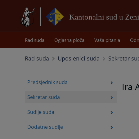
Kantonalni sud u Zeni
Rad suda
Oglasna ploča
Vaša pitanja
Odn
Sekretar su
Rad suda
Uposlenici suda
Predsjednik suda
Ira 
Sekretar suda
Sudije suda
Dodatne sudije