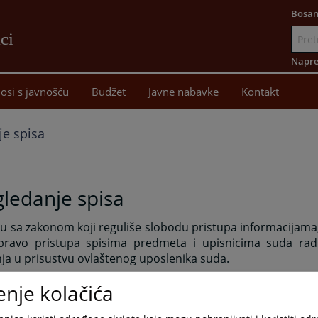
Bosan
ci
Idi
na
Napre
sadržaj
osi s javnošću
Budžet
Javne nabavke
Kontakt
je spisa
ledanje spisa
u sa zakonom koji reguliše slobodu pristupa informacijama,
pravo pristupa spisima predmeta i upisnicima suda radi
ja u prisustvu ovlaštenog uposlenika suda.
danje i prepisivanje spisa predmeta vrši se u prostorijam
enje kolačića
m radnika pisarnice u vrijeme određeno za primanje lica k
nik za odnose sa javnošću je dužan postupati u skladu