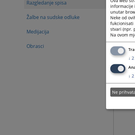
Ova web stra
Razgledanje spisa
reguliš
informacije 
unutar brows
Žalbe na sudske odluke
Neke od ovi
fukcionisat
stvari (npr.
Medijacija
Na ovom mjes
Obrasci
Tra
↓
2
Ana
↓
2
Ne prihva