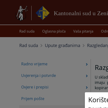
Kantonalni sud u Zeni
Rad suda
Oglasna ploča
Vaša pitanja
Odn
Razgledan
Rad suda
Upute građanima
Radno vrijeme
Razg
Uvjerenja i potvrde
U sklad
imaju 
Ovjere i prepisi
kopiran
Razgle
Korišt
Prijem pošte
nadzoro
Službe