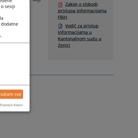
ređene
Zakon o slobodi
o sesiji
pristupa informacijama
FBiH
la
a dodatne
Vodič za pristup
informacijama u
.
Kantonalnom sudu u
Zenici
hvatam sve
Pokreće Klaro!