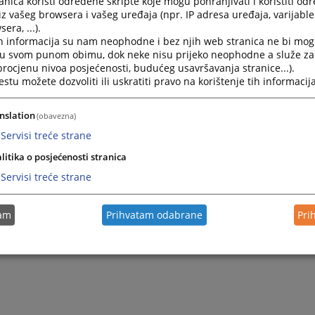
nica koristi određene skripte koje mogu pohranjivati i koristiti od
e slobodu pristupa informacijama.
iz vašeg browsera i vašeg uređaja (npr. IP adresa uređaja, varijable 
era, ...).
h informacija su nam neophodne i bez njih web stranica ne bi mog
i u svom punom obimu, dok neke nisu prijeko neophodne a služe z
 procjenu nivoa posjećenosti, budućeg usavršavanja stranice...).
tu možete dozvoliti ili uskratiti pravo na korištenje tih informacija
nslation
(obavezna)
Servisi treće strane
litika o posjećenosti stranica
Servisi treće strane
tam
Prihvatam odabrane
Pri