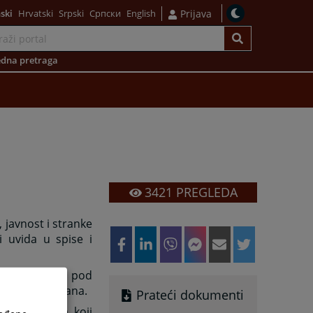
ski
Hrvatski
Srpski
Српски
English
Prijava
dna pretraga
3421
PREGLEDA
 javnost i stranke
 uvida u spise i
a pisarnice i pod
oja nisu pozvana.
Prateći dokumenti
 sa zakonom koji