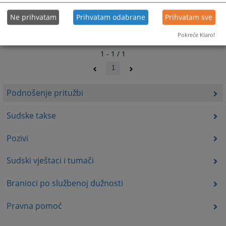
Ne prihvatam
Prihvatam odabrane
Prihvatam sve
Pokreće Klaro!
1 - 1 / 1
1
Podnošenje pritužbi
Sudske takse
Pozivi
Sudski vještaci i tumači
Branioci po službenoj dužnosti
Pravna pomoć