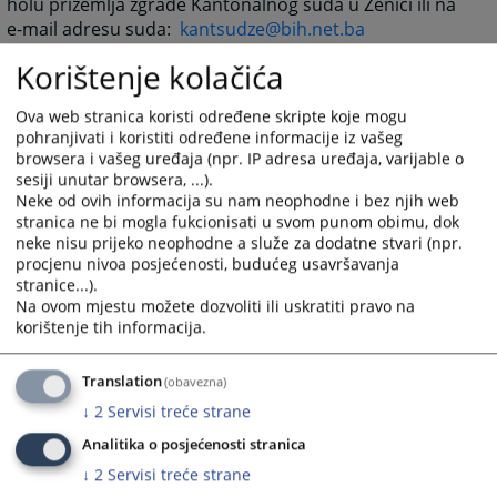
holu prizemlja zgrade Kantonalnog suda u Zenici ili na
e-mail adresu suda:
kantsudze@bih.net.ba
Korištenje kolačića
6757
PREGLEDA
Ova web stranica koristi određene skripte koje mogu
pohranjivati i koristiti određene informacije iz vašeg
browsera i vašeg uređaja (npr. IP adresa uređaja, varijable o
sesiji unutar browsera, ...).
Neke od ovih informacija su nam neophodne i bez njih web
stranica ne bi mogla fukcionisati u svom punom obimu, dok
neke nisu prijeko neophodne a služe za dodatne stvari (npr.
procjenu nivoa posjećenosti, budućeg usavršavanja
stranice...).
Na ovom mjestu možete dozvoliti ili uskratiti pravo na
korištenje tih informacija.
Translation
(obavezna)
↓
2
Servisi treće strane
Analitika o posjećenosti stranica
↓
2
Servisi treće strane