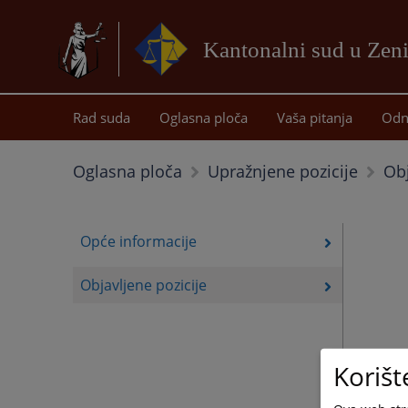
Kantonalni sud u Zeni
Rad suda
Oglasna ploča
Vaša pitanja
Odn
Obj
Oglasna ploča
Upražnjene pozicije
Opće informacije
Objavljene pozicije
Korišt