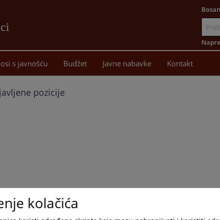
Bosan
ci
Idi
na
Napre
sadržaj
osi s javnošću
Budžet
Javne nabavke
Kontakt
avljene pozicije
enje kolačića