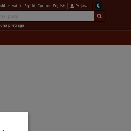
ski
Hrvatski
Srpski
Српски
English
Prijava
dna pretraga