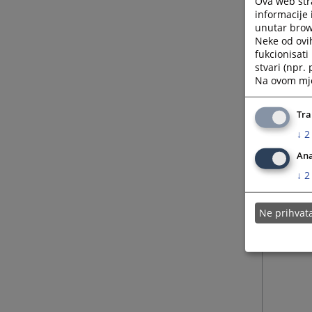
Ova web stra
informacije 
unutar brows
Neke od ovi
fukcionisat
stvari (npr.
Na ovom mjes
Tra
↓
2
Ana
↓
2
Ne prihva