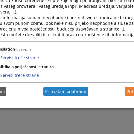
nica koristi određene skripte koje mogu pohranjivati i koristiti od
iz vašeg browsera i vašeg uređaja (npr. IP adresa uređaja, varijable 
era, ...).
h informacija su nam neophodne i bez njih web stranica ne bi mog
i u svom punom obimu, dok neke nisu prijeko neophodne a služe z
 procjenu nivoa posjećenosti, budućeg usavršavanja stranice...).
tu možete dozvoliti ili uskratiti pravo na korištenje tih informacija
nslation
(obavezna)
Servisi treće strane
Trenutno nema v
litika o posjećenosti stranica
Servisi treće strane
tam
Prihvatam odabrane
Pri