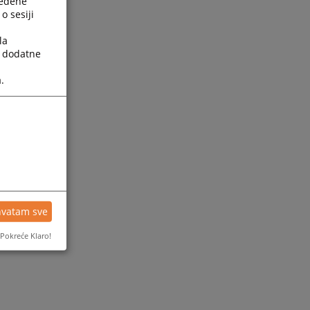
ređene
o sesiji
la
a dodatne
.
ijesti
hvatam sve
Pokreće Klaro!