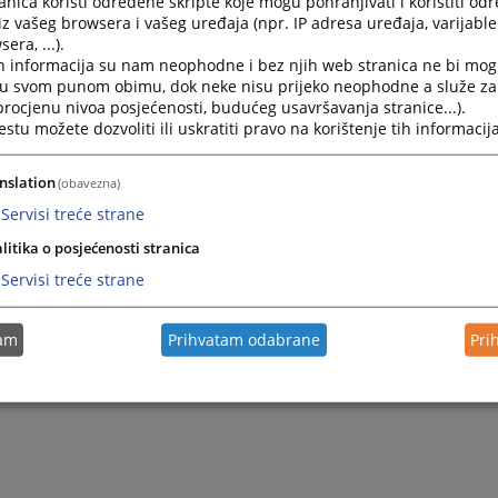
nica koristi određene skripte koje mogu pohranjivati i koristiti od
iz vašeg browsera i vašeg uređaja (npr. IP adresa uređaja, varijable 
Kako mogu dobiti informaciju o predmetu?
era, ...).
h informacija su nam neophodne i bez njih web stranica ne bi mog
Na Informacijama koje se nalaze na ulazu u zgradu Su
i u svom punom obimu, dok neke nisu prijeko neophodne a služe z
aplikaciji. Kroz tu aplikaciju se vode svi postupci u Sud
 procjenu nivoa posjećenosti, budućeg usavršavanja stranice...).
tu možete dozvoliti ili uskratiti pravo na korištenje tih informacija
30.06.2009.
nslation
(obavezna)
Kako mogu doći do sudije u postupku?
Servisi treće strane
Do sudije koji sudi u Vašem postupku nije dozvoljeno d
litika o posjećenosti stranica
Servisi treće strane
30.06.2009.
tam
Prihvatam odabrane
Pri