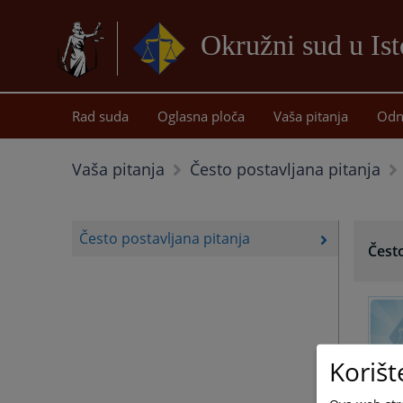
Okružni sud u Is
Rad suda
Oglasna ploča
Vaša pitanja
Odn
Vaša pitanja
Često postavljana pitanja
Često postavljana pitanja
Često
Korišt