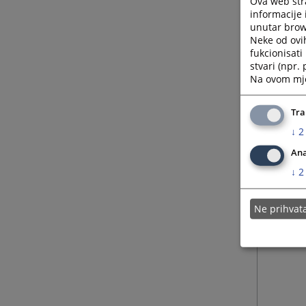
Ova web stra
informacije 
unutar brows
Neke od ovi
fukcionisat
stvari (npr.
Na ovom mjes
Tra
↓
2
Ana
↓
2
Ne prihva