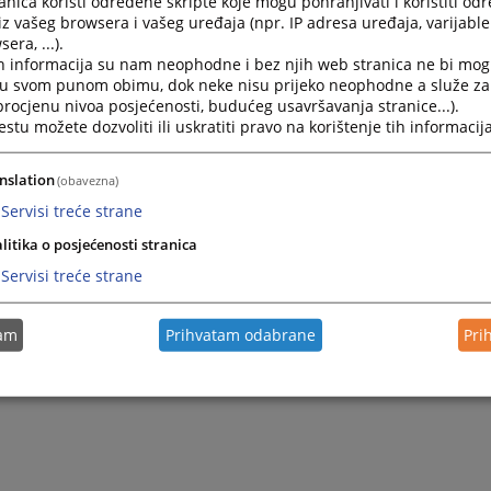
nica koristi određene skripte koje mogu pohranjivati i koristiti od
st će se ograničiti na podatke o tome u kojem se stadiju po
iz vašeg browsera i vašeg uređaja (npr. IP adresa uređaja, varijable 
era, ...).
 obavjesti zabranjeno je davati izjave o pravilnosti pojedini
h informacija su nam neophodne i bez njih web stranica ne bi mog
ba.
i u svom punom obimu, dok neke nisu prijeko neophodne a služe z
m osobama daju se obavjesti o stanju predmeta samo po 
 procjenu nivoa posjećenosti, budućeg usavršavanja stranice...).
okopiranje sudskih spisa potrebno je odobrenje sudije.
tu možete dozvoliti ili uskratiti pravo na korištenje tih informacija
 spisa plaća se sudska taksa.
nslation
(obavezna)
aje i prepisivanje spisa obavlja se u sudskoj pisarnici n
dzorom referenta za upravljanje predmetima u vremen
Servisi treće strane
o 16:00 časova.
litika o posjećenosti stranica
Servisi treće strane
tam
Prihvatam odabrane
Pri