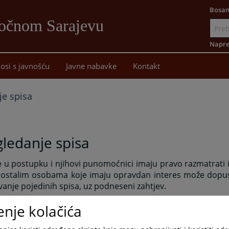
Bosan
točnom Sarajevu
Idi
na
Napre
sadržaj
osi s javnošću
Javne nabavke
Kontakt
je spisa
ledanje spisa
 u postupku i njihovi punomoćnici imaju pravo razmatrati i 
 ostalim osobama koje imaju opravdan interes može dopust
vanje pojedinih spisa, uz podneseni zahtjev.
,
njihove opunomoćenike i druge ovlašćene osobe obav
enje kolačića
ta referent za upravljanje predmetima na osnova podata
dataka i spisa.