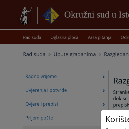
Okružni sud u Is
Rad suda
Oglasna ploča
Vaša pitanja
Odn
Razgledan
Rad suda
Upute građanima
Radno vrijeme
Razg
Uvjerenja i potvrde
Stranke
dok se
Ovjere i prepisi
prepisi
S
tranke
Korišt
Prijem pošte
predme
baze po