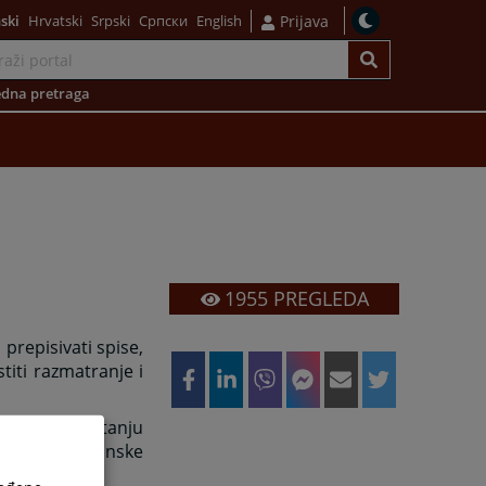
ski
Hrvatski
Srpski
Српски
English
Prijava
dna pretraga
1955
PREGLEDA
prepisivati spise,
iti razmatranje i
ještava o stanju
ka iz elektronske