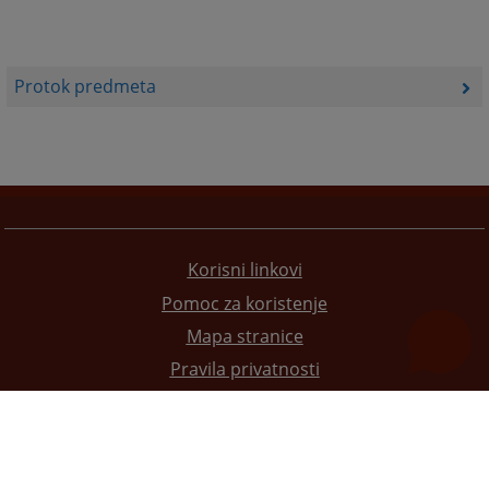
Protok predmeta
Korisni linkovi
Pomoc za koristenje
Mapa stranice
Pravila privatnosti