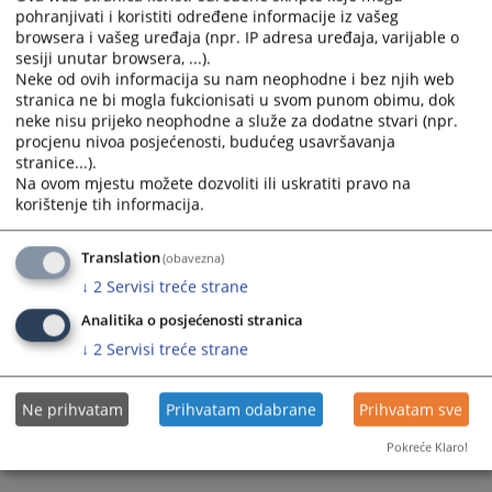
calendar
calendar
pohranjivati i koristiti određene informacije iz vašeg
browsera i vašeg uređaja (npr. IP adresa uređaja, varijable o
and
and
sesiji unutar browsera, ...).
select
select
Neke od ovih informacija su nam neophodne i bez njih web
a
a
stranica ne bi mogla fukcionisati u svom punom obimu, dok
date.
date.
neke nisu prijeko neophodne a služe za dodatne stvari (npr.
Press
Press
procjenu nivoa posjećenosti, budućeg usavršavanja
the
the
stranice...).
question
question
Na ovom mjestu možete dozvoliti ili uskratiti pravo na
Trenutno nema vijesti
korištenje tih informacija.
mark
mark
key
key
to
to
Translation
(obavezna)
get
get
↓
2
Servisi treće strane
the
the
Analitika o posjećenosti stranica
keyboard
keyboard
↓
2
Servisi treće strane
shortcuts
shortcuts
for
for
changing
changing
Ne prihvatam
Prihvatam odabrane
Prihvatam sve
dates.
dates.
Pokreće Klaro!