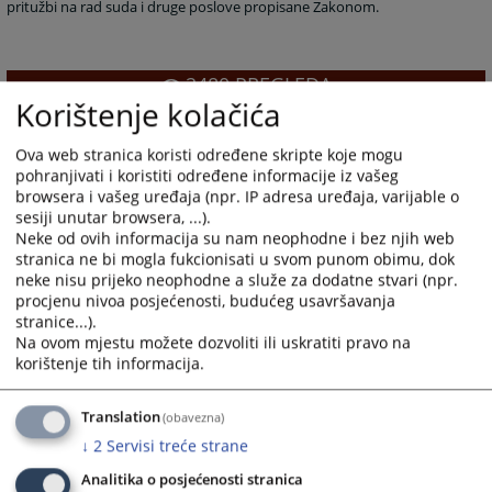
pritužbi na rad suda i druge poslove propisane Zakonom.
2480
PREGLEDA
Korištenje kolačića
Ova web stranica koristi određene skripte koje mogu
pohranjivati i koristiti određene informacije iz vašeg
browsera i vašeg uređaja (npr. IP adresa uređaja, varijable o
sesiji unutar browsera, ...).
Neke od ovih informacija su nam neophodne i bez njih web
stranica ne bi mogla fukcionisati u svom punom obimu, dok
neke nisu prijeko neophodne a služe za dodatne stvari (npr.
procjenu nivoa posjećenosti, budućeg usavršavanja
stranice...).
Na ovom mjestu možete dozvoliti ili uskratiti pravo na
korištenje tih informacija.
Translation
(obavezna)
↓
2
Servisi treće strane
Analitika o posjećenosti stranica