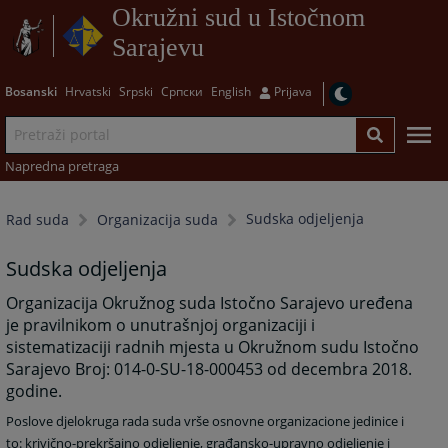
Okružni sud u Istočnom
Sarajevu
Bosanski
Hrvatski
Srpski
Српски
English
Prijava
Napredna pretraga
Sudska odjeljenja
Rad suda
Organizacija suda
Sudska odjeljenja
Organizacija Okružnog suda Istočno Sarajevo uređena
je pravilnikom o unutrašnjoj organizaciji i
sistematizaciji radnih mjesta u Okružnom sudu Istočno
Sarajevo Broj: 014-0-SU-18-000453 od decembra 2018.
godine.
Poslove djelokruga rada suda vrše osnovne organizacione jedinice i
to: krivično-prekršajno odjeljenje, građansko-upravno odjeljenje i