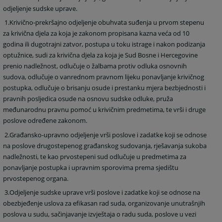
odjeljenje sudske uprave.
1.Krivično-prekršajno odjeljenje obuhvata suđenja u prvom stepenu
za krivična djela za koja je zakonom propisana kazna veća od 10
godina ili dugotrajni zatvor, postupa u toku istrage i nakon podizanja
optužnice, sudi za krivična djela za koja je Sud Bosne i Hercegovine
prenio nadležnost, odlučuje o žalbama protiv odluka osnovnih
sudova, odlučuje o vanrednom pravnom lijeku ponavljanje krivičnog
postupka, odlučuje o brisanju osude i prestanku mjera bezbjednosti i
pravnih posljedica osude na osnovu sudske odluke, pruža
međunarodnu pravnu pomoć u krivičnim predmetima, te vrši i druge
poslove određene zakonom.
2.Građansko-upravno odjeljenje vrši poslove i zadatke koji se odnose
na poslove drugostepenog građanskog sudovanja, rješavanja sukoba
nadležnosti, te kao prvostepeni sud odlučuje u predmetima za
ponavljanje postupka i upravnim sporovima prema sjedištu
prvostepenog organa.
3.Odjeljenje sudske uprave vrši poslove i zadatke koji se odnose na
obezbjeđenje uslova za efikasan rad suda, organizovanje unutrašnjih
poslova u sudu, sačinjavanje izvještaja o radu suda, poslove u vezi