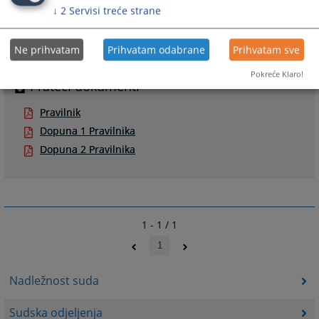
↓
2
Servisi treće strane
Ne prihvatam
Prihvatam odabrane
Prihvatam sve
Pokreće Klaro!
Prateći dokumenti
Pravilnik
Dopuna 1 Pravilnika
Dopuna 2 Pravilnika
1 - 1 / 1
1
Nadležnost suda
Sudska odjeljenja