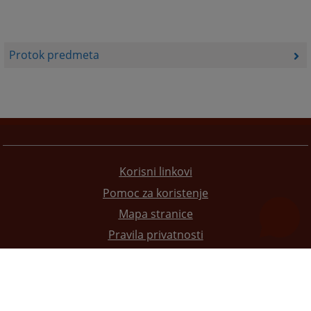
Protok predmeta
Korisni linkovi
Pomoc za koristenje
Mapa stranice
Pravila privatnosti