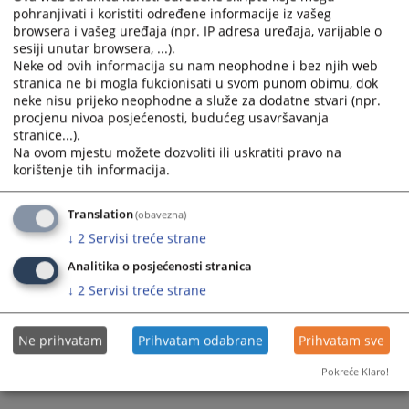
pohranjivati i koristiti određene informacije iz vašeg
browsera i vašeg uređaja (npr. IP adresa uređaja, varijable o
sesiji unutar browsera, ...).
Neke od ovih informacija su nam neophodne i bez njih web
stranica ne bi mogla fukcionisati u svom punom obimu, dok
neke nisu prijeko neophodne a služe za dodatne stvari (npr.
procjenu nivoa posjećenosti, budućeg usavršavanja
Trenutno nema vijesti
stranice...).
Na ovom mjestu možete dozvoliti ili uskratiti pravo na
korištenje tih informacija.
Translation
(obavezna)
↓
2
Servisi treće strane
Analitika o posjećenosti stranica
↓
2
Servisi treće strane
Ne prihvatam
Prihvatam odabrane
Prihvatam sve
Pokreće Klaro!