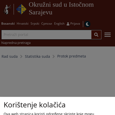
Okružni sud u Istočnom
Sarajevu
Bosanski
Hrvatski
Srpski
Српски
English
Prijava
Napredna pretraga
Protok predmeta
Rad suda
Statistika suda
Korištenje kolačića
Ova web stranica koristi određene skripte koje mogu