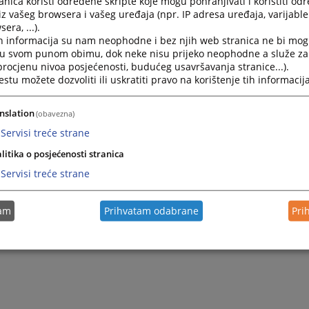
nica koristi određene skripte koje mogu pohranjivati i koristiti od
iz vašeg browsera i vašeg uređaja (npr. IP adresa uređaja, varijable 
era, ...).
2021.
UGOVOR O ZAKUPU
h informacija su nam neophodne i bez njih web stranica ne bi mog
i u svom punom obimu, dok neke nisu prijeko neophodne a služe z
 procjenu nivoa posjećenosti, budućeg usavršavanja stranice...).
2021.
Ugovor za nabavku sredstava za higijenu i čišćenje
tu možete dozvoliti ili uskratiti pravo na korištenje tih informacija
2021.
Ugovor o čišćenju poslovnog prostora
nslation
(obavezna)
Servisi treće strane
2021.
Ugovor o osiguranju imovine i lica
litika o posjećenosti stranica
Servisi treće strane
2021.
Ugovor o nabavci kancelarijskog materijala
tam
Prihvatam odabrane
Pri