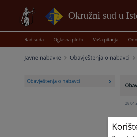
Okružni sud u Is
Rad suda
Oglasna ploča
Vaša pitanja
Odn
Javne nabavke
Obavještenja o nabavci
Obavještenja o nabavci
Obav
28.04.
28.04.
Korišt
28.04.