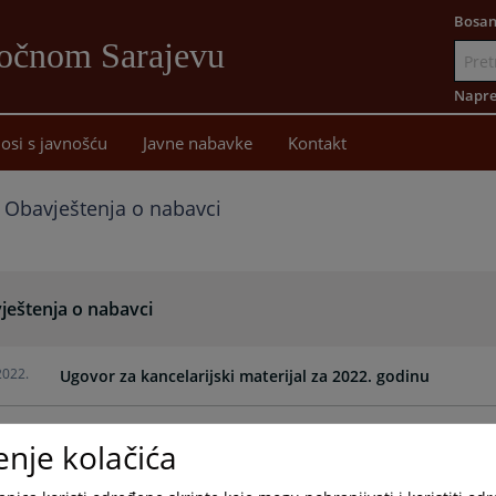
Bosan
točnom Sarajevu
Idi
na
Napre
sadržaj
osi s javnošću
Javne nabavke
Kontakt
Obavještenja o nabavci
ještenja o nabavci
2022.
Ugovor za kancelarijski materijal za 2022. godinu
2022.
Ugovor o osiguranju
enje kolačića
2022.
Nabavka sredstava za higijenu