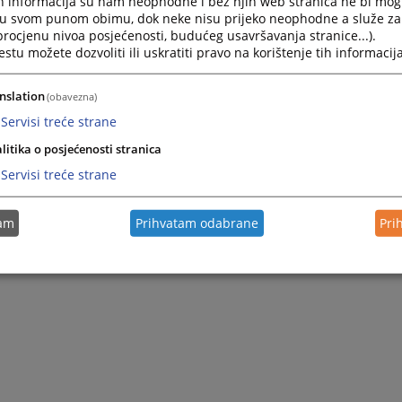
h informacija su nam neophodne i bez njih web stranica ne bi mog
i u svom punom obimu, dok neke nisu prijeko neophodne a služe z
 procjenu nivoa posjećenosti, budućeg usavršavanja stranice...).
tu možete dozvoliti ili uskratiti pravo na korištenje tih informacija
nslation
(obavezna)
Servisi treće strane
litika o posjećenosti stranica
Servisi treće strane
tam
Prihvatam odabrane
Pri