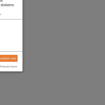
la
a dodatne
.
hvatam sve
Pokreće Klaro!