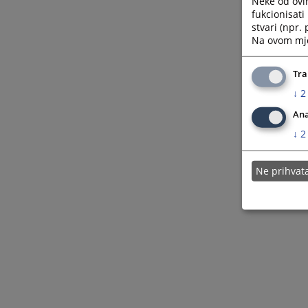
Neke od ovi
Pravna pomoć
fukcionisat
stvari (npr.
Na ovom mjes
Tra
↓
2
Ana
↓
2
Ne prihva