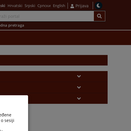
ski
Hrvatski
Srpski
Српски
English
Prijava
dna pretraga
ređene
o sesiji