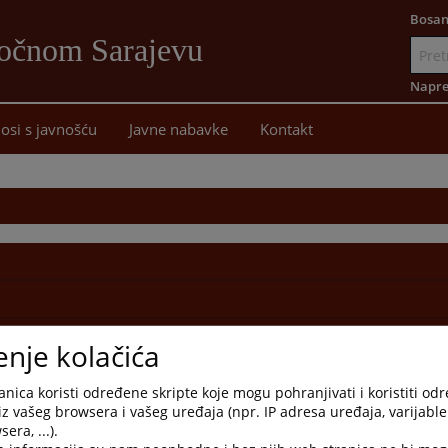
Bosan
točnom Sarajevu
Idi
na
Napre
sadržaj
osi s javnošću
Javne nabavke
Kontakt
enje kolačića
nica koristi određene skripte koje mogu pohranjivati i koristiti od
iz vašeg browsera i vašeg uređaja (npr. IP adresa uređaja, varijable 
era, ...).