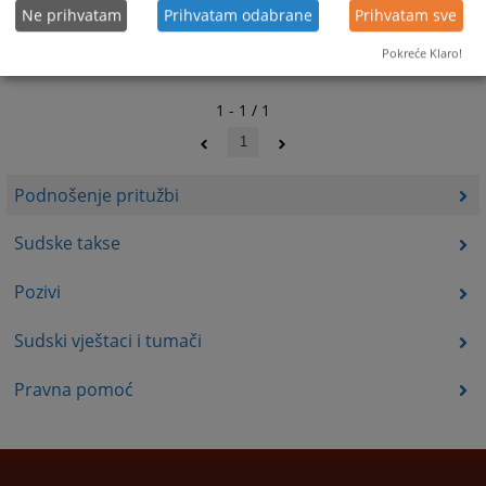
Ne prihvatam
Prihvatam odabrane
Prihvatam sve
Pokreće Klaro!
1 - 1 / 1
1
Podnošenje pritužbi
Sudske takse
Pozivi
Sudski vještaci i tumači
Pravna pomoć