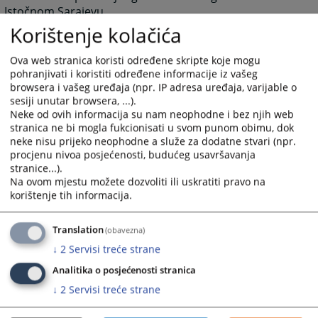
Istočnom Sarajevu.
Korištenje kolačića
5361
PREGLEDA
Ova web stranica koristi određene skripte koje mogu
pohranjivati i koristiti određene informacije iz vašeg
browsera i vašeg uređaja (npr. IP adresa uređaja, varijable o
sesiji unutar browsera, ...).
Neke od ovih informacija su nam neophodne i bez njih web
stranica ne bi mogla fukcionisati u svom punom obimu, dok
neke nisu prijeko neophodne a služe za dodatne stvari (npr.
procjenu nivoa posjećenosti, budućeg usavršavanja
stranice...).
Na ovom mjestu možete dozvoliti ili uskratiti pravo na
korištenje tih informacija.
Translation
(obavezna)
↓
2
Servisi treće strane
Analitika o posjećenosti stranica
↓
2
Servisi treće strane