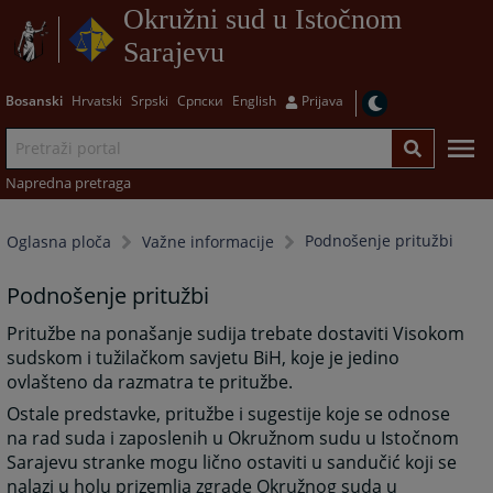
Okružni sud u Istočnom
Sarajevu
Bosanski
Hrvatski
Srpski
Српски
English
Prijava
Napredna pretraga
Podnošenje pritužbi
Oglasna ploča
Važne informacije
Podnošenje pritužbi
Pritužbe na ponašanje sudija trebate dostaviti Visokom
sudskom i tužilačkom savjetu BiH, koje je jedino
ovlašteno da razmatra te pritužbe.
Ostale predstavke, pritužbe i sugestije koje se odnose
na rad suda i zaposlenih u Okružnom sudu u Istočnom
Sarajevu stranke mogu lično ostaviti u sandučić koji se
nalazi u holu prizemlja zgrade Okružnog suda u