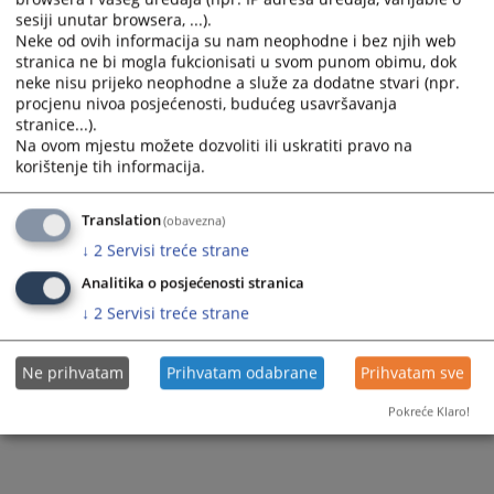
sesiji unutar browsera, ...).
2879
PREGLEDA
Neke od ovih informacija su nam neophodne i bez njih web
stranica ne bi mogla fukcionisati u svom punom obimu, dok
neke nisu prijeko neophodne a služe za dodatne stvari (npr.
procjenu nivoa posjećenosti, budućeg usavršavanja
stranice...).
Na ovom mjestu možete dozvoliti ili uskratiti pravo na
korištenje tih informacija.
Translation
(obavezna)
↓
2
Servisi treće strane
Analitika o posjećenosti stranica
↓
2
Servisi treće strane
Ne prihvatam
Prihvatam odabrane
Prihvatam sve
Pokreće Klaro!