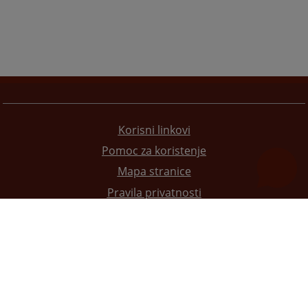
Korisni linkovi
Pomoc za koristenje
Mapa stranice
Pravila privatnosti
Redizajn web stranice je finansirala Evropska unija. Za njen sadržaj isključivo je odgovorno
Visoko sudsko i tužilačko vijeće BiH i ona ne odražava nužno stavove Evropske unije.