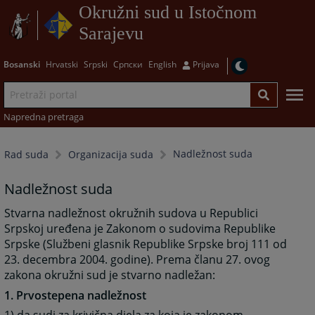
Okružni sud u Istočnom
Sarajevu
Bosanski
Hrvatski
Srpski
Српски
English
Prijava
Napredna pretraga
Nadležnost suda
Rad suda
Organizacija suda
Nadležnost suda
Stvarna nadležnost okružnih sudova u Republici
Srpskoj uređena je Zakonom o sudovima Republike
Srpske (Službeni glasnik Republike Srpske broj 111 od
23. decembra 2004. godine). Prema članu 27. ovog
zakona okružni sud je stvarno nadležan:
1. Prvostepena nadležnost