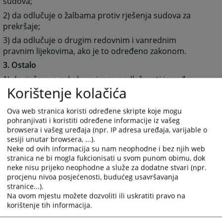
sudova;
2) da odlučuje o žalbama protiv rješenja sudova za
prekršaje;
3) da odlučuje o drugim redovnim i vanrednim
pravnim lijekovima, ako je to određeno zakonom.
3. Ostalo
1) da rješava o sukobu mjesne nadležnosti između
Korištenje kolačića
osnovnih sudova sa svog područja u skladu sa
zakonom;
Ova web stranica koristi određene skripte koje mogu
2) da odlučuje o prenosu mjesne nadležnosti sa jednog
pohranjivati i koristiti određene informacije iz vašeg
osnovnog suda na drugi osnovni sud na svom
browsera i vašeg uređaja (npr. IP adresa uređaja, varijable o
području;
sesiji unutar browsera, ...).
Neke od ovih informacija su nam neophodne i bez njih web
3) da odlučuje o brisanju osude i prestanku mjera
stranica ne bi mogla fukcionisati u svom punom obimu, dok
bezbijednosti i pravnih posljedica osude, na osnovu
neke nisu prijeko neophodne a služe za dodatne stvari (npr.
sudske odluke;
procjenu nivoa posjećenosti, budućeg usavršavanja
4) da postupa po molbama za pomilovanje u skladu sa
stranice...).
Na ovom mjestu možete dozvoliti ili uskratiti pravo na
zakonom;
korištenje tih informacija.
5) da rješava o priznanju odluka stranih sudova,