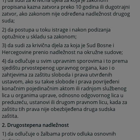
1) da sudi za krivična djela za koja je zakonom
propisana kazna zatvora preko 10 godina ili dugotrajni
zatvor, ako zakonom nije određena nadležnost drugog
suda;
2) da postupa u toku istrage i nakon podizanja
optužnice u skladu sa zakonom;
3) da sudi za krivična djela za koja je Sud Bosne i
Hercegovine prenio nadležnost na okružne sudove;
4) da odlučuje u svim upravnim sporovima i to prema
sjedištu prvostepenog upravnog organa, kao i o
zahtjevima za zaštitu sloboda i prava utvrđenih
ustavom, ako su takve slobode i prava povrijeđeni
konačnim pojedinačnim aktom ili radnjom službenog
lica u organima uprave, odnosno odgovornog lica u
preduzeću, ustanovi ili drugom pravnom licu, kada za
zaštitu tih prava nije obezbijeđena druga sudska
zaštita.
2. Drugostepena nadležnost
1) da odlučuje o žalbama protiv odluka osnovnih