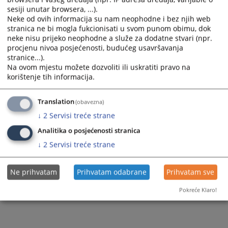
sesiji unutar browsera, ...).
Neke od ovih informacija su nam neophodne i bez njih web
stranica ne bi mogla fukcionisati u svom punom obimu, dok
neke nisu prijeko neophodne a služe za dodatne stvari (npr.
procjenu nivoa posjećenosti, budućeg usavršavanja
stranice...).
Trenutno nema vijesti
Na ovom mjestu možete dozvoliti ili uskratiti pravo na
korištenje tih informacija.
Translation
(obavezna)
↓
2
Servisi treće strane
Analitika o posjećenosti stranica
↓
2
Servisi treće strane
Ne prihvatam
Prihvatam odabrane
Prihvatam sve
Pokreće Klaro!