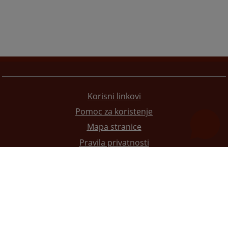
Korisni linkovi
Pomoc za koristenje
Mapa stranice
Pravila privatnosti
Redizajn web stranice je finansirala Evropska unija. Za njen sadržaj isključivo je odgovorno
Visoko sudsko i tužilačko vijeće BiH i ona ne odražava nužno stavove Evropske unije.