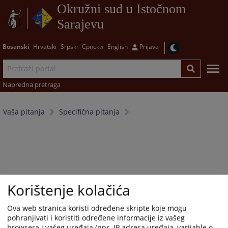
Okružni sud u Istočnom
Sarajevu
Bosanski
Hrvatski
Srpski
Српски
English
Prijava
Napredna pretraga
Vaša pitanja
Specifična pitanja
Korištenje kolačića
Ova web stranica koristi određene skripte koje mogu
pohranjivati i koristiti određene informacije iz vašeg
browsera i vašeg uređaja (npr. IP adresa uređaja, varijable o