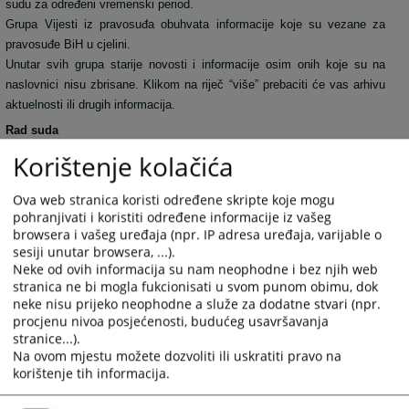
sudu za određeni vremenski period.
Grupa Vijesti iz pravosuđa obuhvata informacije koje su vezane za
pravosuđe BiH u cjelini.
Unutar svih grupa starije novosti i informacije osim onih koje su na
naslovnici nisu zbrisane. Klikom na riječ “više” prebaciti će vas arhivu
aktuelnosti ili drugih informacija.
Rad suda
Klikom na Rad suda otvoriti će vam se web stranicama sa svim
Korištenje kolačića
novostima (arhivom) koje su vezane za rad suda.
Klikom na neku od kategorija možete dobiti informacije: o dokumentima
Ova web stranica koristi određene skripte koje mogu
koje na sudu možete dobiti, o samoj organizaciji suda, o statistici o
pohranjivati i koristiti određene informacije iz vašeg
protoku predmeta, o osnivanju suda, o uposlenicima suda.
browsera i vašeg uređaja (npr. IP adresa uređaja, varijable o
sesiji unutar browsera, ...).
Oglasna ploča
Neke od ovih informacija su nam neophodne i bez njih web
Kroz informacije krećete se na isti način kao i kroz Rad suda. Na
stranica ne bi mogla fukcionisati u svom punom obimu, dok
oglasnu ploču, administrator će stavljati informacije ili službene
neke nisu prijeko neophodne a služe za dodatne stvari (npr.
obavijesti koje su i u zgradi suda postavljene na oglasnu ploču
procjenu nivoa posjećenosti, budućeg usavršavanja
stranice...).
Vaša pitanja
Na ovom mjestu možete dozvoliti ili uskratiti pravo na
Web stranica namijenjena profesionalnoj zajednici, medijima, i svim
korištenje tih informacija.
građanima Bosne i Hercegovine. Administrator će vrlo rado objaviti
svaki stručni članak ili pitanje koje smatra interesantnim za javnost. i