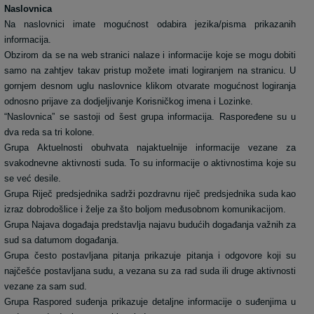
Naslovnica
Na naslovnici imate mogućnost odabira jezika/pisma prikazanih
informacija.
Obzirom da se na web stranici nalaze i informacije koje se mogu dobiti
samo na zahtjev takav pristup možete imati logiranjem na stranicu. U
gornjem desnom uglu naslovnice klikom otvarate mogućnost logiranja
odnosno prijave za dodjeljivanje Korisničkog imena i Lozinke.
“Naslovnica” se sastoji od šest grupa informacija. Raspoređene su u
dva reda sa tri kolone.
Grupa Aktuelnosti obuhvata najaktuelnije informacije vezane za
svakodnevne aktivnosti suda. To su informacije o aktivnostima koje su
se već desile.
Grupa Riječ predsjednika sadrži pozdravnu riječ predsjednika suda kao
izraz dobrodošlice i želje za što boljom međusobnom komunikacijom.
Grupa Najava događaja predstavlja najavu budućih događanja važnih za
sud sa datumom događanja.
Grupa često postavljana pitanja prikazuje pitanja i odgovore koji su
najčešće postavljana sudu, a vezana su za rad suda ili druge aktivnosti
vezane za sam sud.
Grupa Raspored suđenja prikazuje detaljne informacije o suđenjima u