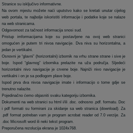
Stranice su isključivo informativne.
Na ovom mjestu možete naći uputstvo kako se kretati unutar cijelog
web portala, te najbolje iskoristiti informacije i podatke koje se nalaze
na web stranicama.
Odgovornost za tačnost informacija snosi sud.
Pristup imformacijama koje su postavljene na ovoj web stranici
omogućen je putem tri nivoa navigacije. Dva niva su horizontalna, a
jedan je vertikalni.
Osnovni je “glavni” (horizontalni) izbornik na vrhu strane strane i sive je
boje. Ispod “glavnog” izbornika prelazite na uža područja. Sljedeći
horizontalni nivo navigacije je crvene boje. Najniži nivo navigacije je
vertikalni i on je sa podlogom plave boje.
Ispod prva dva nivoa navigacije imate i informacijo o tome gdje se
trenutno nalazite.
Pojedinačno ćemo objasniti svaku kategoriju izbornika.
Dokumenti na web stranici su html i/ili .doc. odnosno .pdf. formatu. Doc
i pdf formati su formirani za skidanje sa web stranica (download). Za
.pdf format potreban vam je program acrobat reader od 7.0 verzije. Za
.doc Microsoft word ili neki tekst program.
Preporučena rezolucija ekrana je 1024x768.