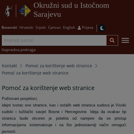
Okružni sud u Istočnom
Sarajevu
Bosanski
Hrvatski
Srpski
Српски
English
Prijava
Napredna pretraga
Kontakt
Pomoć za korištenje web stranice
Pomoć za korištenje web stranice
Pomoć za korištenje web stranice
Poštovani posjetioci,
idejni tvorac ove stranice, kao i ostalih web stranica sudova je Visoki
sudski i tužilački savjet Bosne i Hercegovine. Ideja da ovakav tip
stranica bude otvoren je potekla od namjere da se pristup
informacijama sistematizuje i na što jednostavniji način omogući
javnosti.