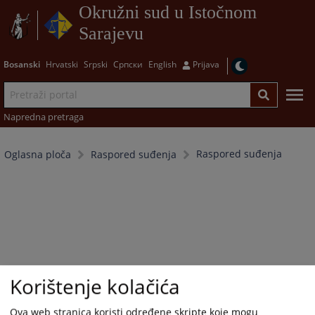
Okružni sud u Istočnom
Sarajevu
Bosanski
Hrvatski
Srpski
Српски
English
Prijava
Napredna pretraga
Raspored suđenja
Oglasna ploča
Raspored suđenja
Korištenje kolačića
Ova web stranica koristi određene skripte koje mogu