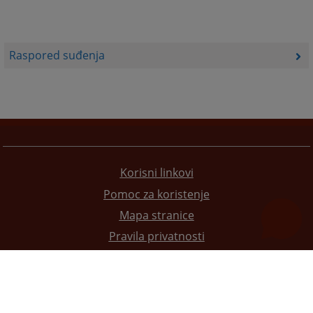
Raspored suđenja
Korisni linkovi
Pomoc za koristenje
Mapa stranice
Pravila privatnosti