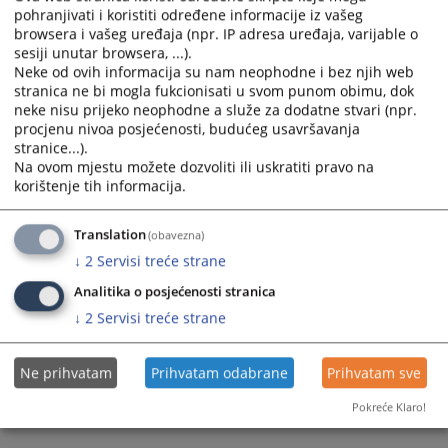
pohranjivati i koristiti određene informacije iz vašeg
browsera i vašeg uređaja (npr. IP adresa uređaja, varijable o
sesiji unutar browsera, ...).
Neke od ovih informacija su nam neophodne i bez njih web
stranica ne bi mogla fukcionisati u svom punom obimu, dok
neke nisu prijeko neophodne a služe za dodatne stvari (npr.
procjenu nivoa posjećenosti, budućeg usavršavanja
Trenutno nema vijesti
stranice...).
Na ovom mjestu možete dozvoliti ili uskratiti pravo na
korištenje tih informacija.
Translation
(obavezna)
↓
2
Servisi treće strane
Analitika o posjećenosti stranica
↓
2
Servisi treće strane
Ne prihvatam
Prihvatam odabrane
Prihvatam sve
Pokreće Klaro!