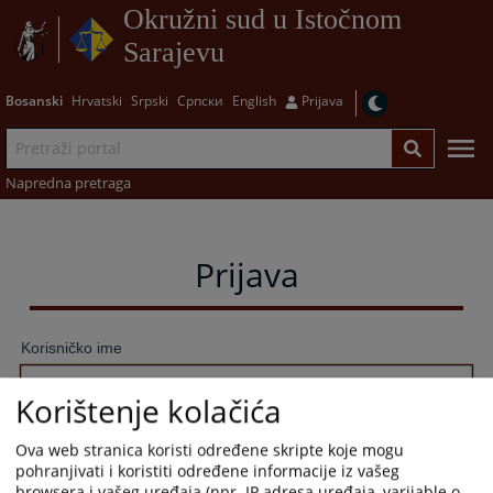
Okružni sud u Istočnom
Sarajevu
Bosanski
Hrvatski
Srpski
Српски
English
Prijava
Napredna pretraga
Prijava
Korisničko ime
Korištenje kolačića
Lozinka
Ova web stranica koristi određene skripte koje mogu
pohranjivati i koristiti određene informacije iz vašeg
browsera i vašeg uređaja (npr. IP adresa uređaja, varijable o