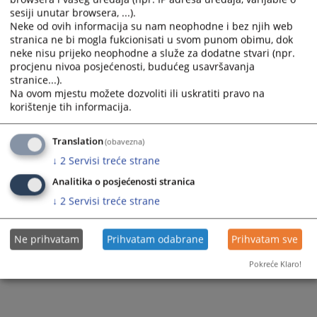
sesiji unutar browsera, ...).
Neke od ovih informacija su nam neophodne i bez njih web
Zapamti me
stranica ne bi mogla fukcionisati u svom punom obimu, dok
neke nisu prijeko neophodne a služe za dodatne stvari (npr.
Prijava
procjenu nivoa posjećenosti, budućeg usavršavanja
stranice...).
Na ovom mjestu možete dozvoliti ili uskratiti pravo na
Zaboravili ste lozinku?
korištenje tih informacija.
Želite postati član?
Translation
(obavezna)
↓
2
Servisi treće strane
Analitika o posjećenosti stranica
↓
2
Servisi treće strane
Ne prihvatam
Prihvatam odabrane
Prihvatam sve
Pokreće Klaro!