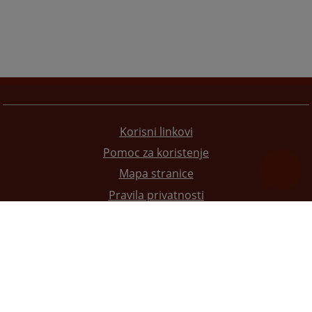
Korisni linkovi
Pomoc za koristenje
Mapa stranice
Pravila privatnosti
Redizajn web stranice je finansirala Evropska unija. Za njen sadržaj isključivo je odgovorno
Visoko sudsko i tužilačko vijeće BiH i ona ne odražava nužno stavove Evropske unije.