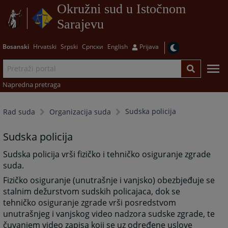
Okružni sud u Istočnom
Sarajevu
Bosanski
Hrvatski
Srpski
Српски
English
Prijava
Napredna pretraga
Sudska policija
Rad suda
Organizacija suda
Sudska policija
Sudska policija vrši fizičko i tehničko osiguranje zgrade
suda.
Fizičko osiguranje (unutrašnje i vanjsko) obezbjeđuje se
stalnim dežurstvom sudskih policajaca, dok se
tehničko osiguranje zgrade vrši posredstvom
unutrašnjeg i vanjskog video nadzora sudske zgrade, te
čuvanjem video zapisa koji se uz određene uslove