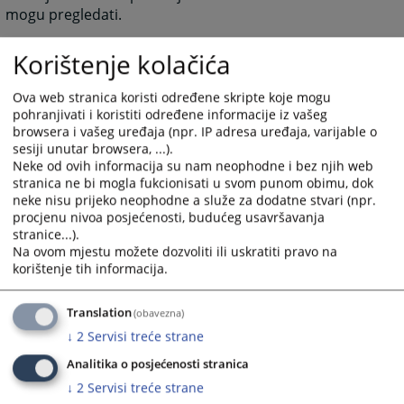
mogu pregledati.
1834
PREGLEDA
Korištenje kolačića
Ova web stranica koristi određene skripte koje mogu
pohranjivati i koristiti određene informacije iz vašeg
browsera i vašeg uređaja (npr. IP adresa uređaja, varijable o
sesiji unutar browsera, ...).
Neke od ovih informacija su nam neophodne i bez njih web
stranica ne bi mogla fukcionisati u svom punom obimu, dok
neke nisu prijeko neophodne a služe za dodatne stvari (npr.
procjenu nivoa posjećenosti, budućeg usavršavanja
stranice...).
Na ovom mjestu možete dozvoliti ili uskratiti pravo na
korištenje tih informacija.
Translation
(obavezna)
↓
2
Servisi treće strane
Analitika o posjećenosti stranica
↓
2
Servisi treće strane