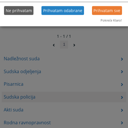
Ne prihvatam
Prihvatam odabrane
Prihvatam sve
Pokreće Klaro!
1 - 1 / 1
1
Nadležnost suda
Sudska odjeljenja
Pisarnica
Sudska policija
Akti suda
Rodna ravnopravnost