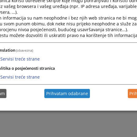
nica koristi određene skripte koje mogu pohranjivati i koristiti od
iz vašeg browsera i vašeg uređaja (npr. IP adresa uređaja, varijable 
era, ...).
h informacija su nam neophodne i bez njih web stranica ne bi mog
i u svom punom obimu, dok neke nisu prijeko neophodne a služe z
 procjenu nivoa posjećenosti, budućeg usavršavanja stranice...).
tu možete dozvoliti ili uskratiti pravo na korištenje tih informacija
nslation
(obavezna)
Servisi treće strane
litika o posjećenosti stranica
Servisi treće strane
tam
Prihvatam odabrane
Pri