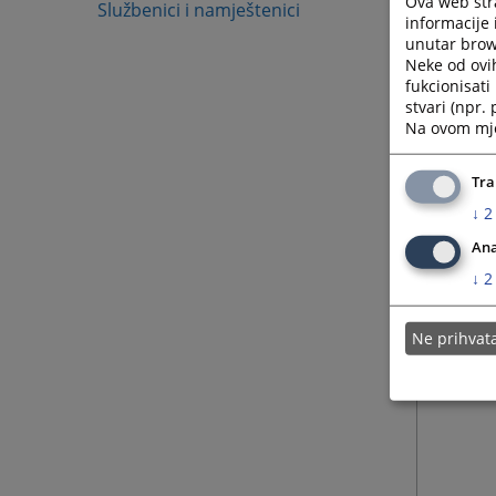
Ova web stra
Službenici i namještenici
informacije 
unutar brows
Neke od ovi
fukcionisat
stvari (npr.
Na ovom mjes
Tra
↓
2
Ana
↓
2
Ne prihva