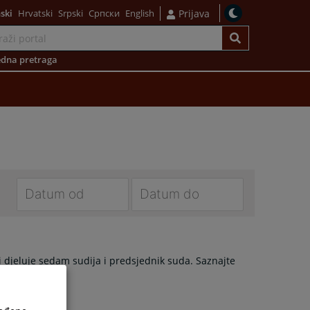
ski
Hrvatski
Srpski
Српски
English
Prijava
dna pretraga
Navigate
Navigate
forward
forward
to
to
djeluje sedam sudija i predsjednik suda. Saznajte
interact
interact
with
with
the
the
calendar
calendar