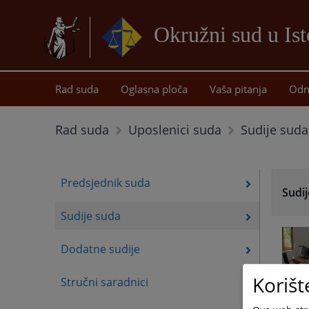
Okružni sud u Is
Rad suda
Oglasna ploča
Vaša pitanja
Odn
Sudije suda
Rad suda
Uposlenici suda
Predsjednik suda
Sudi
Sudije suda
Dodatne sudije
Korišt
Stručni saradnici