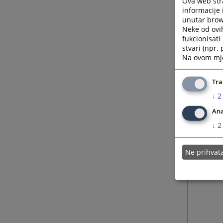
Ova web stra
informacije 
unutar brows
Neke od ovi
fukcionisat
stvari (npr.
Na ovom mjes
Tra
↓
2
Ana
↓
2
Ne prihva