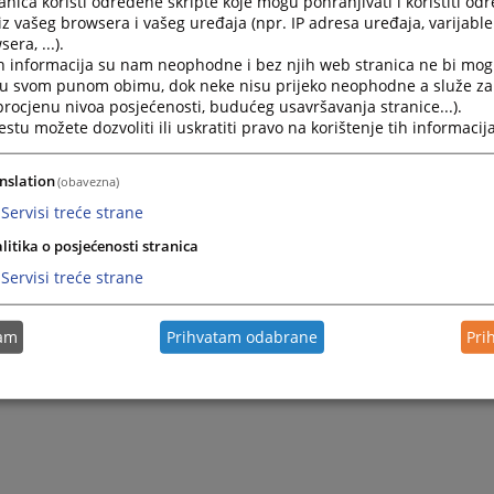
nica koristi određene skripte koje mogu pohranjivati i koristiti od
iz vašeg browsera i vašeg uređaja (npr. IP adresa uređaja, varijable 
era, ...).
h informacija su nam neophodne i bez njih web stranica ne bi mog
i u svom punom obimu, dok neke nisu prijeko neophodne a služe z
 procjenu nivoa posjećenosti, budućeg usavršavanja stranice...).
tu možete dozvoliti ili uskratiti pravo na korištenje tih informacija
nslation
(obavezna)
Servisi treće strane
litika o posjećenosti stranica
Servisi treće strane
tam
Prihvatam odabrane
Pri