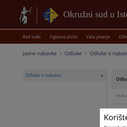
Okružni sud u Is
Rad suda
Oglasna ploča
Vaša pitanja
Odn
Odluke o nabav
Javne nabavke
Odluke
Odluke o nabavci
Odlu
09.04.
Korišt