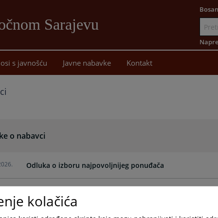
Bosan
točnom Sarajevu
Idi
na
Napre
sadržaj
osi s javnošću
Javne nabavke
Kontakt
ci
ke o nabavci
2026.
Odluka o izboru najpovoljnijeg ponuđača
enje kolačića