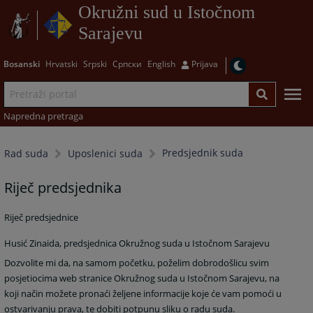
Okružni sud u Istočnom
Sarajevu
Bosanski
Hrvatski
Srpski
Српски
English
Prijava
Napredna pretraga
Predsjednik suda
Rad suda
Uposlenici suda
Riječ predsjednika
Riječ predsjednice
Husić Zinaida, predsjednica Okružnog suda u Istočnom Sarajevu
Dozvolite mi da, na samom početku, poželim dobrodošlicu svim
posjetiocima web stranice Okružnog suda u Istočnom Sarajevu, n
a
koji način možete pronaći željene informacije koje će vam pomoći u
ostvarivanju prava, te dobiti potpunu sliku o radu suda.