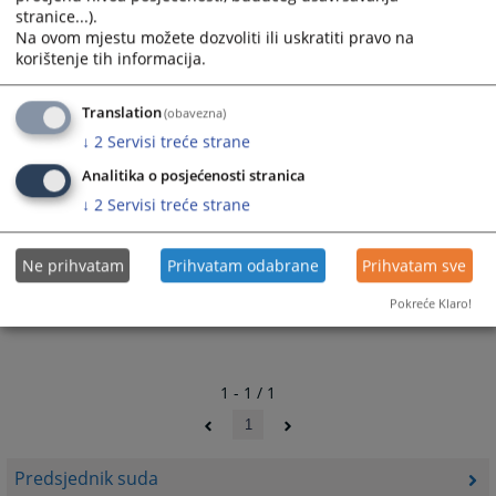
postupanje sudija u svim predmetima.
stranice...).
Na ovom mjestu možete dozvoliti ili uskratiti pravo na
Vaše sugestije i zapažanja, kao i kritike i pohvale, će se koristiti kao
korištenje tih informacija.
smjernice za dalji, efektivniji rad suda.
Translation
6113
PREGLEDA
(obavezna)
↓
2
Servisi treće strane
Analitika o posjećenosti stranica
↓
2
Servisi treće strane
Ne prihvatam
Prihvatam odabrane
Prihvatam sve
Pokreće Klaro!
1 - 1 / 1
1
Predsjednik suda