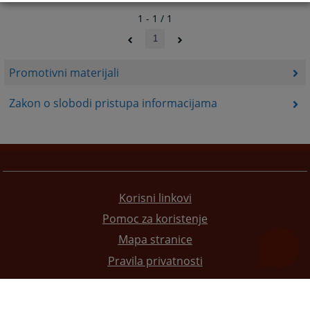
1 - 1 / 1
1
Promotivni materijali
Zakon o slobodi pristupa informacijama
Korisni linkovi
Pomoc za koristenje
Mapa stranice
Pravila privatnosti