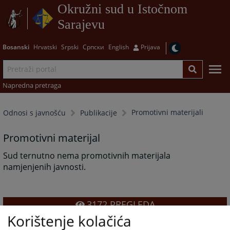
Okružni sud u Istočnom
Sarajevu
Bosanski
Hrvatski
Srpski
Српски
English
Prijava
Napredna pretraga
Promotivni materijali
Odnosi s javnošću
Publikacije
Promotivni materijal
Sud ternutno nema promotivnih materijala
namjenjenih javnosti.
3172
PREGLEDA
Korištenje kolačića