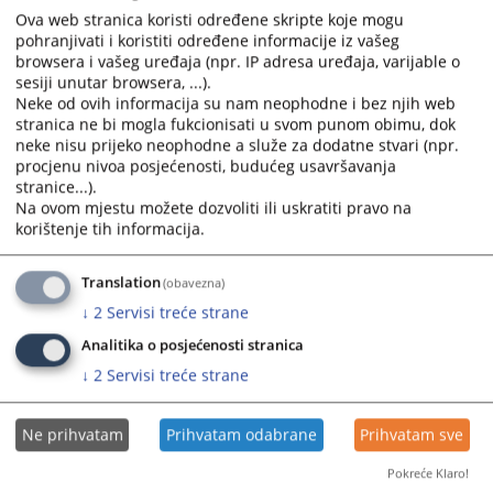
Ova web stranica koristi određene skripte koje mogu
pohranjivati i koristiti određene informacije iz vašeg
browsera i vašeg uređaja (npr. IP adresa uređaja, varijable o
sesiji unutar browsera, ...).
Neke od ovih informacija su nam neophodne i bez njih web
stranica ne bi mogla fukcionisati u svom punom obimu, dok
neke nisu prijeko neophodne a služe za dodatne stvari (npr.
procjenu nivoa posjećenosti, budućeg usavršavanja
stranice...).
Na ovom mjestu možete dozvoliti ili uskratiti pravo na
korištenje tih informacija.
Translation
(obavezna)
↓
2
Servisi treće strane
Analitika o posjećenosti stranica
↓
2
Servisi treće strane
Ne prihvatam
Prihvatam odabrane
Prihvatam sve
Pokreće Klaro!