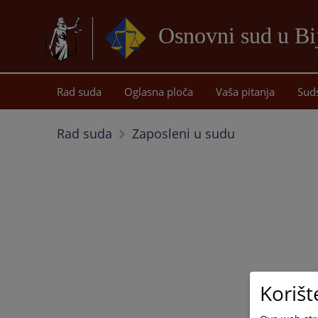
Osnovni sud u Bij
Rad suda
Oglasna ploča
Vaša pitanja
Sud
Rad suda
Zaposleni u sudu
Korišt