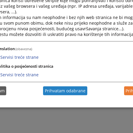
nica koristi određene skripte koje mogu pohranjivati i koristiti od
iz vašeg browsera i vašeg uređaja (npr. IP adresa uređaja, varijable 
era, ...).
h informacija su nam neophodne i bez njih web stranica ne bi mog
i u svom punom obimu, dok neke nisu prijeko neophodne a služe z
 procjenu nivoa posjećenosti, budućeg usavršavanja stranice...).
tu možete dozvoliti ili uskratiti pravo na korištenje tih informacija
nslation
(obavezna)
Servisi treće strane
Trenutno nema vijesti
litika o posjećenosti stranica
Servisi treće strane
tam
Prihvatam odabrane
Pri