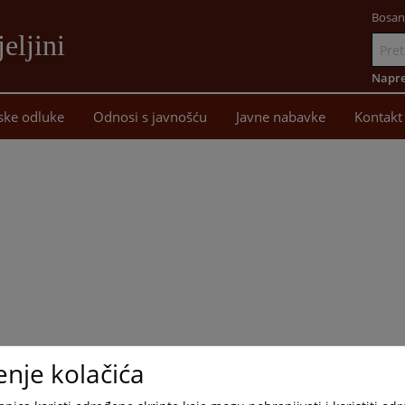
Bosan
eljini
Idi
na
Napre
sadržaj
ske odluke
Odnosi s javnošću
Javne nabavke
Kontakt
enje kolačića