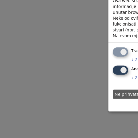
Ova web stra
informacije 
unutar brows
Neke od ovi
fukcionisat
stvari (npr.
Na ovom mjes
Tra
↓
2
Ana
↓
2
Ne prihva