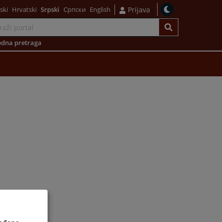
ski
Hrvatski
Srpski
Српски
English
Prijava
dna pretraga