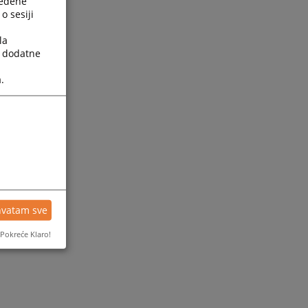
ređene
o sesiji
la
a dodatne
.
hvatam sve
Pokreće Klaro!