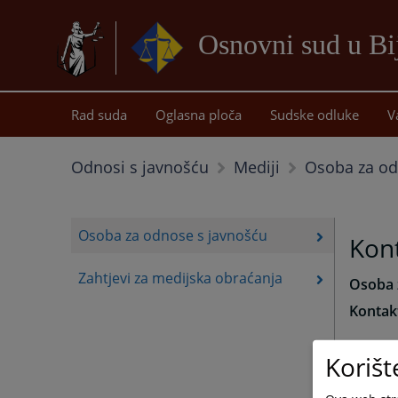
Osnovni sud u Bij
Rad suda
Oglasna ploča
Sudske odluke
V
Osoba za od
Odnosi s javnošću
Mediji
Osoba za odnose s javnošću
Kon
Zahtjevi za medijska obraćanja
Osoba 
Kontak
Fax:
05
Korišt
Kontakt