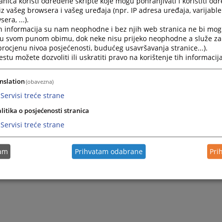
nica koristi određene skripte koje mogu pohranjivati i koristiti od
iz vašeg browsera i vašeg uređaja (npr. IP adresa uređaja, varijable 
era, ...).
h informacija su nam neophodne i bez njih web stranica ne bi mog
i u svom punom obimu, dok neke nisu prijeko neophodne a služe z
 procjenu nivoa posjećenosti, budućeg usavršavanja stranice...).
tu možete dozvoliti ili uskratiti pravo na korištenje tih informacija
nslation
(obavezna)
Servisi treće strane
litika o posjećenosti stranica
Servisi treće strane
tam
Prihvatam odabrane
Pri