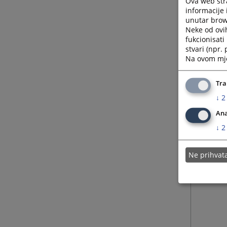
Ova web stra
informacije 
unutar brows
Neke od ovi
fukcionisat
stvari (npr.
Na ovom mjes
Tra
↓
2
Ana
↓
2
Ne prihva