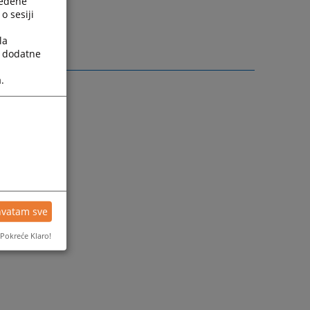
ređene
o sesiji
la
a dodatne
.
hvatam sve
Pokreće Klaro!