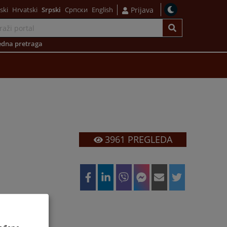
ski
Hrvatski
Srpski
Српски
English
Prijava
dna pretraga
3961
PREGLEDA