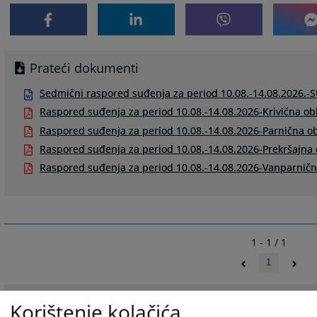
Prateći dokumenti
Sedmični raspored suđenja za period 10.08.-14.08.2026.-
Raspored suđenja za period 10.08.-14.08.2026-Krivična ob
Raspored suđenja za period 10.08.-14.08.2026-Parnična ob
Raspored suđenja za period 10.08.-14.08.2026-Prekršajna 
Raspored suđenja za period 10.08.-14.08.2026-Vanparničn
1 - 1 / 1
1
Sedmični rasporedi suđenja po oblastima
Korištenje kolačića