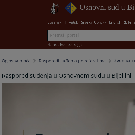
Osnovni sud u Bij
Bosanski
Hrvatski
Srpski
Српски
English
Prij
Napredna pretraga
Sedmični 
Oglasna ploča
Rasporedi suđenja po referatima
Raspored suđenja u Osnovnom sudu u Bijeljini