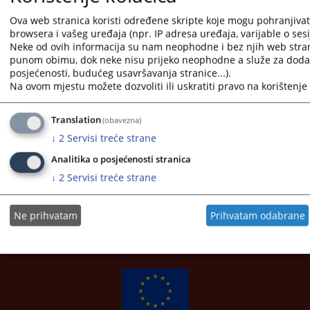
Ova web stranica koristi određene skripte koje mogu pohranjivati 
browsera i vašeg uređaja (npr. IP adresa uređaja, varijable o sesij
Neke od ovih informacija su nam neophodne i bez njih web stran
punom obimu, dok neke nisu prijeko neophodne a služe za dodatn
posjećenosti, budućeg usavršavanja stranice...).
Na ovom mjestu možete dozvoliti ili uskratiti pravo na korištenje 
Translation
(obavezna)
↓
2
Servisi treće strane
Analitika o posjećenosti stranica
↓
2
Servisi treće strane
Korisni linkovi
Pomoć za korištenje
Ne prihvatam
Prihvatam odabrane
Mapa stranice
Pravila privatnosti