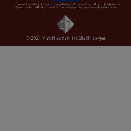
Redizajn web stranice je finansirala Evropska unija. Za njen sadržaj isključivo je odgovorno
Visoko sudsko i tužilačko vijeće BiH i ona ne odražava nužno stavove Evropske unije.
© 2021
Visoki sudski i tužilački savjet