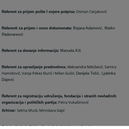
Osman Cerjaković
Referent za prijem pošte I ovjere potpisa:
Referenti za prijem i unos dokumenata:
Bojana Adamović,
Marko
Radovanović
Referent za davanje informacija:
Manuela Kiš
Aleksandra Milošević
, Samira
Referent za upravljanje predmetima:
Hamidović, Vanja Pekez Đurić i Milan Gušić,
Danijela Tošić, Ljubinka
Dajević
Referent za registraciju udruženja, fondacija i stranih nevladinih
Petra Vukašinović
organizacija i političkih partija:
Selma Musli,
Miroslava Gajić
Arhivar:
Nada Bjelica, Sanja Subašić, Mirjana Gavrić-
Asistenti: