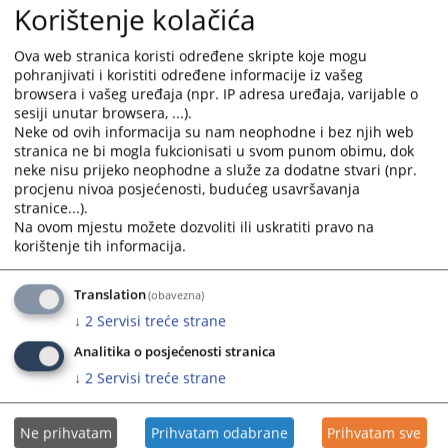
Korištenje kolačića
Kovačević, Malina Stevanović, Jadranka Jablanski, Milena Krstić,
Gordana Maksimović, Svjetlana Lontoš, Dragana Mićić, Zorica Marić,
Ova web stranica koristi određene skripte koje mogu
Dragica Božić, Zorica Bešlić, Tamara Njegovanović, Olivera Kucurski,
pohranjivati i koristiti određene informacije iz vašeg
Nada Tripić, Svetlana Mitrović, Aleksandra Tuzlaković, Aleksandra
browsera i vašeg uređaja (npr. IP adresa uređaja, varijable o
Novak,
Vanja Tintor, Marina Dikić, Ivana Savić, Branka
sesiji unutar browsera, ...).
Kajmaković,
Marija Milovanović, Mira Mlađenović, Bojana Rašević,
Neke od ovih informacija su nam neophodne i bez njih web
Hana Đezić, Slađana Benović, Mileva Marinković.
stranica ne bi mogla fukcionisati u svom punom obimu, dok
neke nisu prijeko neophodne a služe za dodatne stvari (npr.
procjenu nivoa posjećenosti, budućeg usavršavanja
Azra Čivić
Viši asistent:
stranice...).
Na ovom mjestu možete dozvoliti ili uskratiti pravo na
korištenje tih informacija.
Mladenka Lazić
Rukovodilac računovodstva:
Translation
(obavezna)
Mirjana Skopljak Dostanić
Knjigovođa:
↓
2
Servisi treće strane
Analitika o posjećenosti stranica
Likvidator plata, naknada i ostale finansijske dokumentacije:
↓
2
Servisi treće strane
Snežana Petrović
Ekonom:
Mitra Šakotić
Ne prihvatam
Prihvatam odabrane
Prihvatam sve