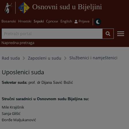
Osnovni sud u Bijeljini
Bosanski
Hrvatski
Srpski
Српски
English
Prijava
Napredna pretraga
Službenici i namještenici
Rad suda
Zaposleni u sudu
Uposlenici suda
Sekretar suda:
prof. dr Dijana Savić Božić
Stručni saradnici u Osnovnom sudu Bijeljina su:
Mile Krajišnik
Sanja Glišić
Đorđe Maljukanović