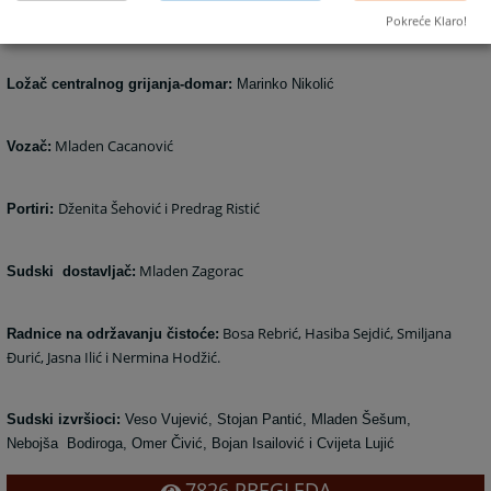
Pokreće Klaro!
Referent za otpremu pošte:
Jadranka Pekić
Ložač centralnog grijanja-domar:
Marinko Nikolić
Mladen Cacanović
Vozač:
Dženita Šehović i Predrag Ristić
Portiri:
Mladen Zagorac
Sudski dostavljač:
Bosa Rebrić, Hasiba Sejdić, Smiljana
Radnice na održavanju čistoće:
Đurić, Jasna Ilić i Nermina Hodžić.
Sudski izvršioci:
Veso Vujević, Stojan Pantić, Mladen Šešum,
Nebojša Bodiroga, Omer Čivić, Bojan Isailović i Cvijeta Lujić
7826
PREGLEDA