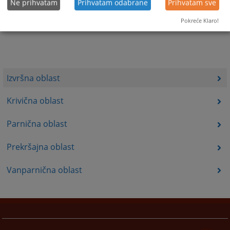
Ne prihvatam
Prihvatam odabrane
Prihvatam sve
Pokreće Klaro!
Izvršna oblast
Krivična oblast
Parnična oblast
Prekršajna oblast
Vanparnična oblast