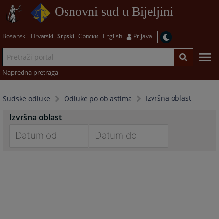
Osnovni sud u Bijeljini
Bosanski
Hrvatski
Srpski
Српски
English
Prijava
Napredna pretraga
Izvršna oblast
Sudske odluke
Odluke po oblastima
Izvršna oblast
Navigate
Navigate
forward
forward
to
to
interact
interact
with
with
the
the
calendar
calendar