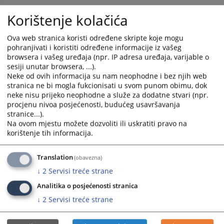
and
and
Korištenje kolačića
select
select
a
a
Ova web stranica koristi određene skripte koje mogu
date.
date.
pohranjivati i koristiti određene informacije iz vašeg
Press
Press
browsera i vašeg uređaja (npr. IP adresa uređaja, varijable o
the
the
sesiji unutar browsera, ...).
question
question
Neke od ovih informacija su nam neophodne i bez njih web
mark
mark
stranica ne bi mogla fukcionisati u svom punom obimu, dok
neke nisu prijeko neophodne a služe za dodatne stvari (npr.
key
key
Trenutno nema vijesti
procjenu nivoa posjećenosti, budućeg usavršavanja
to
to
stranice...).
get
get
Na ovom mjestu možete dozvoliti ili uskratiti pravo na
the
the
korištenje tih informacija.
keyboard
keyboard
shortcuts
shortcuts
Translation
(obavezna)
for
for
↓
2
Servisi treće strane
changing
changing
dates.
dates.
Analitika o posjećenosti stranica
↓
2
Servisi treće strane