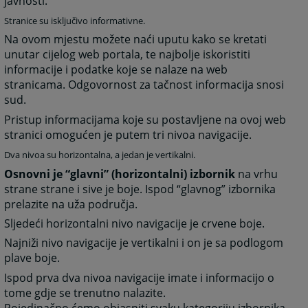
javnosti.
Stranice su isključivo informativne.
Na ovom mjestu možete naći uputu kako se kretati
unutar cijelog web portala, te najbolje iskoristiti
informacije i podatke koje se nalaze na web
stranicama. Odgovornost za tačnost informacija snosi
sud.
Pristup informacijama koje su postavljene na ovoj web
stranici omogućen je putem tri nivoa navigacije.
Dva nivoa su horizontalna, a jedan je vertikalni.
Osnovni je “glavni” (horizontalni) izbornik
na vrhu
strane strane i sive je boje. Ispod “glavnog” izbornika
prelazite na uža područja.
Sljedeći horizontalni nivo navigacije je crvene boje.
Najniži nivo navigacije je vertikalni i on je sa podlogom
plave boje.
Ispod prva dva nivoa navigacije imate i informacijo o
tome gdje se trenutno nalazite.
Pojedinačno ćemo objasniti svaku kategoriju izbornika.