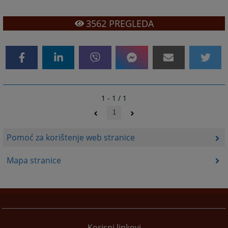
3562
PREGLEDA
1 - 1 / 1
1
Pomoć za korištenje web stranice
Mapa stranice
Korisni linkovi