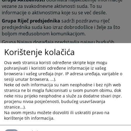
vezane za svakodnevne aktivnosti suda. To su
informacije o aktivnostima koje su se već desile.
Grupa Riječ predsjednika
sadrži pozdravnu riječ
predsjednika suda kao izraz dobrodošlice i želje za što
boljom međusobnom komunikacijom.
Grupa Najava događaja predstavlja najavu budućih
događanja važnih za sud sa datumom događanja.
Korištenje kolačića
Grupa često postavljana pitanja prikazuje pitanja i
Ova web stranica koristi određene skripte koje mogu
odgovore koji su najčešće postavljana sudu, a vezana
pohranjivati i koristiti određene informacije iz vašeg
su za rad suda ili druge aktivnosti vezane za sam sud.
browsera i vašeg uređaja (npr. IP adresa uređaja, varijable o
Grupa Raspored suđenja prikazuje detaljne informacije
sesiji unutar browsera, ...).
o suđenjima u sudu za određeni vremenski period.
Neke od ovih informacija su nam neophodne i bez njih web
stranica ne bi mogla fukcionisati u svom punom obimu, dok
Grupa Vijesti iz pravosuđa obuhvata
informacije koje
neke nisu prijeko neophodne a služe za dodatne stvari (npr.
su vezane za pravosuđe BiH u cjelini.
procjenu nivoa posjećenosti, budućeg usavršavanja
stranice...).
Unutar svih grupa starije novosti i informacije osim
Na ovom mjestu možete dozvoliti ili uskratiti pravo na
onih koje su na naslovnici nisu zbrisane. Klikom na riječ
korištenje tih informacija.
“više” prebaciti će vas arhivu aktuelnosti ili drugih
informacija.