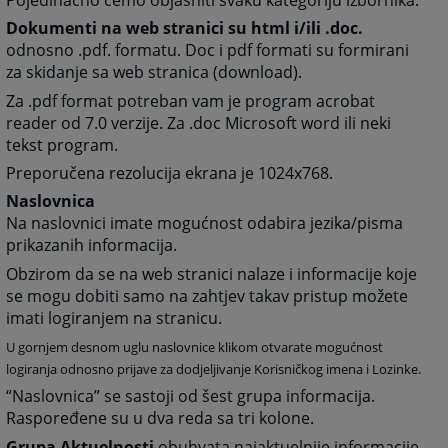
Dokumenti na web stranici su html i/ili .doc.
odnosno .pdf. formatu. Doc i pdf formati su formirani
za skidanje sa web stranica (download).
Za .pdf format potreban vam je program acrobat
reader od 7.0 verzije. Za .doc Microsoft word ili neki
tekst program.
Preporučena rezolucija ekrana je 1024x768.
Naslovnica
Na naslovnici imate mogućnost odabira jezika/pisma
prikazanih informacija.
Obzirom da se na web stranici nalaze i informacije koje
se mogu dobiti samo na zahtjev takav pristup možete
imati logiranjem na stranicu.
U gornjem desnom uglu naslovnice klikom otvarate mogućnost
logiranja odnosno prijave za dodjeljivanje Korisničkog imena i Lozinke.
“Naslovnica” se sastoji od šest grupa informacija.
Raspoređene su u dva reda sa tri kolone.
Grupa Aktuelnosti
obuhvata najaktuelnije informacije