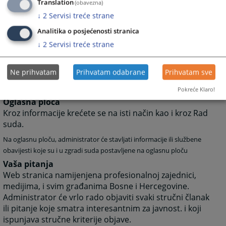
Translation
(obavezna)
Rad suda
↓
2
Servisi treće strane
Klikom na Rad suda otvoriti će vam se web stranicama
sa svim novostima (arhivom) koje su vezane za rad
Analitika o posjećenosti stranica
suda.
↓
2
Servisi treće strane
Klikom na neku od kategorija možete dobiti
informacije: o dokumentima koje na sudu možete
Ne prihvatam
Prihvatam odabrane
Prihvatam sve
dobiti, o samoj organizaciji suda, o statistici o protoku
predmeta, o osnivanju suda, o uposlenicima suda
Pokreće Klaro!
Oglasna ploča
Kroz informacije krećete se na isti način kao i kroz Rad
suda.
Na oglasnu ploču, administrator će stavljati informacije ili službene
obavijesti koje su i u zgradi suda postavljene na oglasnu ploču
Vaša pitanja
Web stranica namijenjena profesionalnoj zajednici,
medijima, i svim građanima Bosne i Hercegovine.
Administrator će vrlo rado objaviti svaki stručni članak
ili pitanje koje smatra interesantnim za javnost. i koji
ispunjava stručne kriterije objave.