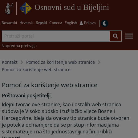
Osnovni sud u Bijeljini
Bosanski
Hrvatski
Srpski
Српски
English
Prijava
Napredna pretraga
Kontakt
Pomoć za korištenje web stranice
Pomoć za korištenje web stranice
Pomoć za korištenje web stranice
Poštovani posjetitelji,
Idejni tvorac ove stranice, kao i ostalih web stranica
sudova je Visoko sudsko i tužilačko vijeće Bosne i
Hercegovine. Ideja da ovakav tip stranica bude otvoren
je potekla od namjere da se pristup informacijama
sistematizuje i na što jednostavniji način približi