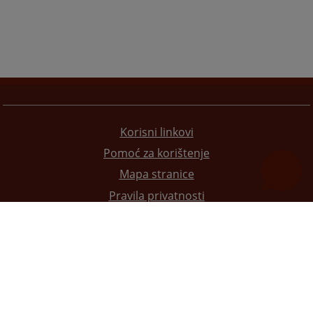
Korisni linkovi
Pomoć za korištenje
Mapa stranice
Pravila privatnosti
Redizajn web stranice je finansirala Evropska unija. Za njen sadržaj isključivo je odgovorno
Visoko sudsko i tužilačko vijeće BiH i ona ne odražava nužno stavove Evropske unije.