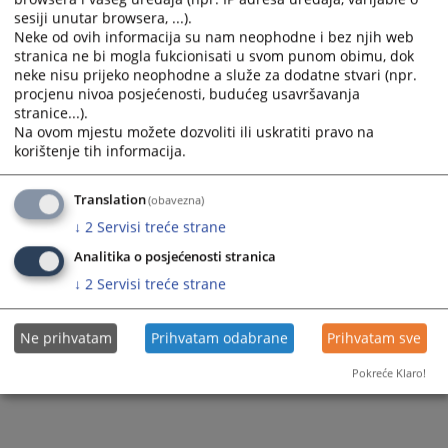
sesiji unutar browsera, ...).
Neke od ovih informacija su nam neophodne i bez njih web
stranica ne bi mogla fukcionisati u svom punom obimu, dok
neke nisu prijeko neophodne a služe za dodatne stvari (npr.
procjenu nivoa posjećenosti, budućeg usavršavanja
stranice...).
Na ovom mjestu možete dozvoliti ili uskratiti pravo na
korištenje tih informacija.
Translation
(obavezna)
↓
2
Servisi treće strane
Analitika o posjećenosti stranica
↓
2
Servisi treće strane
Ne prihvatam
Prihvatam odabrane
Prihvatam sve
Pokreće Klaro!