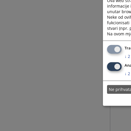
Ova web stra
informacije 
unutar brows
Neke od ovi
fukcionisat
stvari (npr.
Na ovom mjes
Tra
↓
2
Ana
↓
2
Ne prihva