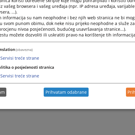
nica koristi određene skripte koje mogu pohranjivati i koristiti od
iz vašeg browsera i vašeg uređaja (npr. IP adresa uređaja, varijable 
era, ...).
h informacija su nam neophodne i bez njih web stranica ne bi mog
i u svom punom obimu, dok neke nisu prijeko neophodne a služe z
 procjenu nivoa posjećenosti, budućeg usavršavanja stranice...).
tu možete dozvoliti ili uskratiti pravo na korištenje tih informacija
nslation
(obavezna)
Servisi treće strane
litika o posjećenosti stranica
Servisi treće strane
tam
Prihvatam odabrane
Pri