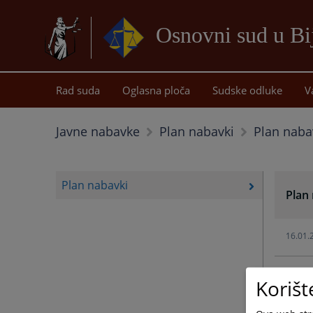
Osnovni sud u Bij
Rad suda
Oglasna ploča
Sudske odluke
V
Plan naba
Javne nabavke
Plan nabavki
Plan nabavki
Plan
16.01.
Korišt