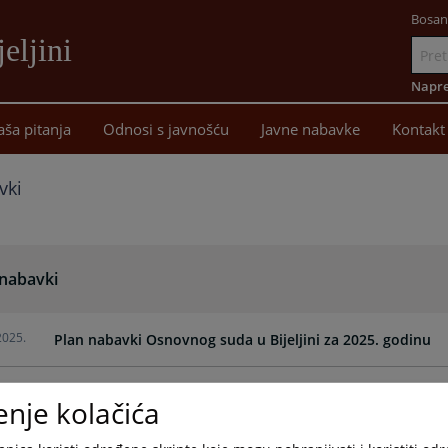
Bosan
eljini
Idi
na
Napre
sadržaj
aša pitanja
Odnosi s javnošću
Javne nabavke
Kontakt
vki
 nabavki
2025.
Plan nabavki Osnovnog suda u Bijeljini za 2025. godinu
enje kolačića