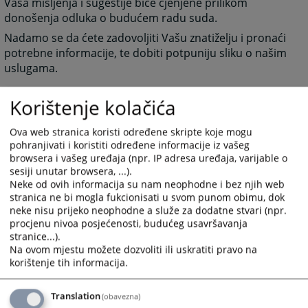
Vaša mišljenja i sugestije biće cjenjene prilikom
donošenja odluka o budućem radu suda.
Nadamo se da ćete zadovoljiti Vašu znatiželju i pronaći
potrebne informacije, te dobiti potpuniju sliku o našim
uslugama.
Korištenje kolačića
PREDSJEDNIK SUDA
Osman Mujkić
Ova web stranica koristi određene skripte koje mogu
pohranjivati i koristiti određene informacije iz vašeg
browsera i vašeg uređaja (npr. IP adresa uređaja, varijable o
sesiji unutar browsera, ...).
Neke od ovih informacija su nam neophodne i bez njih web
6209
PREGLEDA
stranica ne bi mogla fukcionisati u svom punom obimu, dok
neke nisu prijeko neophodne a služe za dodatne stvari (npr.
procjenu nivoa posjećenosti, budućeg usavršavanja
stranice...).
Na ovom mjestu možete dozvoliti ili uskratiti pravo na
korištenje tih informacija.
Translation
(obavezna)