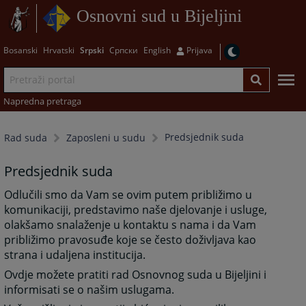
Osnovni sud u Bijeljini
Bosanski
Hrvatski
Srpski
Српски
English
Prijava
Napredna pretraga
Predsjednik suda
Rad suda
Zaposleni u sudu
Predsjednik suda
Odlučili smo da Vam se ovim putem približimo u
komunikaciji, predstavimo naše djelovanje i usluge,
olakšamo snalaženje u kontaktu s nama i da Vam
približimo pravosuđe koje se često doživljava kao
strana i udaljena institucija.
Ovdje možete pratiti rad Osnovnog suda u Bijeljini i
informisati se o našim uslugama.