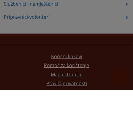
Službenici i namještenici
Pripravnici-volonteri
Korisni linkovi
Pomoć za korištenje
Mapa stranice
Pravila privatnosti
Redizajn web stranice je finansirala Evropska unija. Za njen sadržaj isključivo je odgovorno
Visoko sudsko i tužilačko vijeće BiH i ona ne odražava nužno stavove Evropske unije.