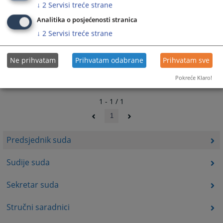
↓
2
Servisi treće strane
Analitika o posjećenosti stranica
↓
2
Servisi treće strane
Ne prihvatam
Prihvatam odabrane
Prihvatam sve
Pokreće Klaro!
1 - 1 / 1
1
Predsjednik suda
Sudije suda
Sekretar suda
Stručni saradnici