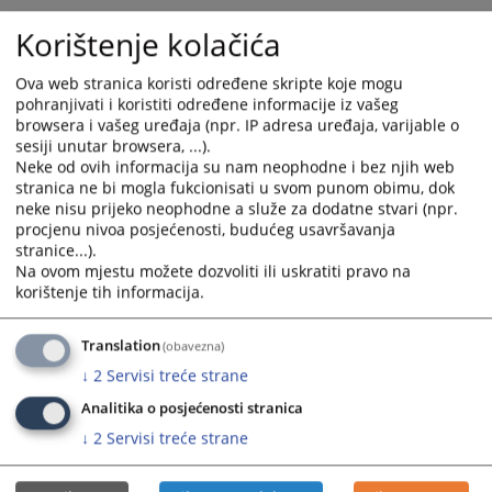
Korištenje kolačića
Ova web stranica koristi određene skripte koje mogu
pohranjivati i koristiti određene informacije iz vašeg
browsera i vašeg uređaja (npr. IP adresa uređaja, varijable o
sesiji unutar browsera, ...).
Neke od ovih informacija su nam neophodne i bez njih web
Trenutno nema vijesti
stranica ne bi mogla fukcionisati u svom punom obimu, dok
neke nisu prijeko neophodne a služe za dodatne stvari (npr.
procjenu nivoa posjećenosti, budućeg usavršavanja
stranice...).
Na ovom mjestu možete dozvoliti ili uskratiti pravo na
korištenje tih informacija.
Translation
(obavezna)
↓
2
Servisi treće strane
Analitika o posjećenosti stranica
↓
2
Servisi treće strane