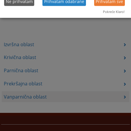
Ne prihvatam
Prihvatam odabrane
Prihvatam sve
Pokreće Klaro!
Izvršna oblast
Krivična oblast
Parnična oblast
Prekršajna oblast
Vanparnična oblast