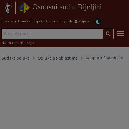
Osnovni sud u Bijeljini
Bosanski
Hrvatski
Srpski
Српски
English
Prijava
Napredna pretraga
Vanparnična oblast
Sudske odluke
Odluke po oblastima