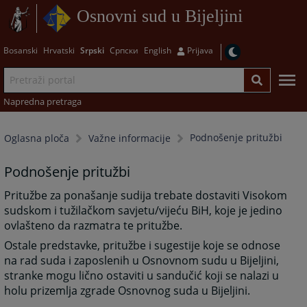
Osnovni sud u Bijeljini
Bosanski
Hrvatski
Srpski
Српски
English
Prijava
Napredna pretraga
Podnošenje pritužbi
Oglasna ploča
Važne informacije
Podnošenje pritužbi
Pritužbe za ponašanje sudija trebate dostaviti Visokom
sudskom i tužilačkom savjetu/vijeću BiH, koje je jedino
ovlašteno da razmatra te pritužbe.
Ostale predstavke, pritužbe i sugestije koje se odnose
na rad suda i zaposlenih u Osnovnom sudu u Bijeljini,
stranke mogu lično ostaviti u sandučić koji se nalazi u
holu prizemlja zgrade Osnovnog suda u Bijeljini.