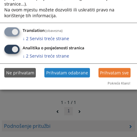
stranice...).
Na ovom mjestu možete dozvoliti ili uskratiti pravo na
korištenje tih informacija.
Prateći dokumenti
Translation
(obavezna)
Formular prituzbe
↓
2
Servisi treće strane
Primjer prituzbe
Analitika o posjećenosti stranica
↓
2
Servisi treće strane
Ne prihvatam
Prihvatam odabrane
Prihvatam sve
Pokreće Klaro!
1 - 1 / 1
1
Podnošenje pritužbi