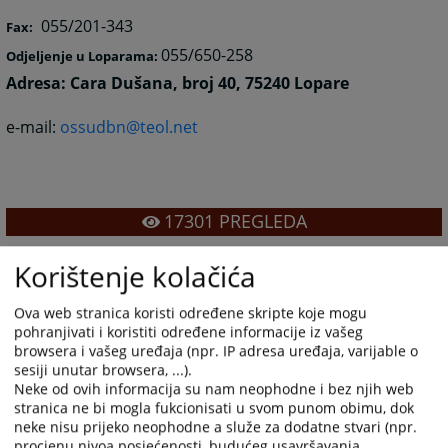
055/201-343
Fax:
055/650-258
Odjeljenje u Loparama:
Adresa:
Cara Dušana, broj 40, 75240 Lopare
e-mail:
ossudbn@teol.net
17301
PREGLEDA
Korištenje kolačića
Ova web stranica koristi određene skripte koje mogu
pohranjivati i koristiti određene informacije iz vašeg
browsera i vašeg uređaja (npr. IP adresa uređaja, varijable o
sesiji unutar browsera, ...).
Neke od ovih informacija su nam neophodne i bez njih web
stranica ne bi mogla fukcionisati u svom punom obimu, dok
neke nisu prijeko neophodne a služe za dodatne stvari (npr.
procjenu nivoa posjećenosti, budućeg usavršavanja