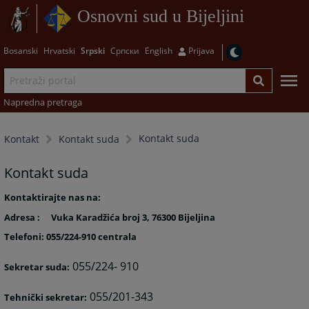
Osnovni sud u Bijeljini
Bosanski
Hrvatski
Srpski
Српски
English
Prijava
Napredna pretraga
Kontakt suda
Kontakt
Kontakt suda
Kontakt suda
Kontaktirajte nas na:
Adresa :
Vuka Karadžića broj 3, 76300 Bijeljina
Telefoni: 055/224-910 centrala
055/224- 910
Sekretar suda:
055/201-343
Tehnički sekretar: