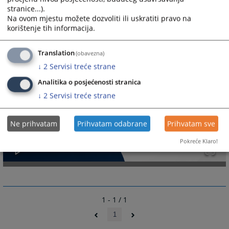
stranice...).
Na ovom mjestu možete dozvoliti ili uskratiti pravo na
korištenje tih informacija.
Translation
(obavezna)
↓
2
Servisi treće strane
Analitika o posjećenosti stranica
↓
2
Servisi treće strane
Ne prihvatam
Prihvatam odabrane
Prihvatam sve
Pokreće Klaro!
1 - 1 / 1
1