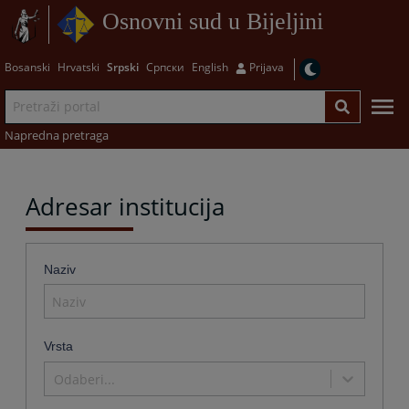
Osnovni sud u Bijeljini
Bosanski
Hrvatski
Srpski
Српски
English
Prijava
Napredna pretraga
Adresar institucija
Naziv
Vrsta
Odaberi...