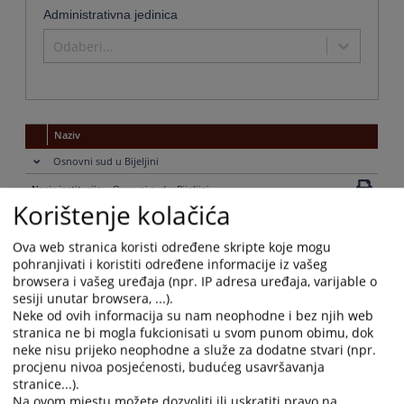
Administrativna jedinica
Odaberi...
Naziv
Osnovni sud u Bijeljini
Naziv institucije:
Osnovni sud u Bijeljini
Korištenje kolačića
Adresa:
Vuka Karadžića 3, 76300 Bijeljina
Telefon:
055 224 910 - centrala
Ova web stranica koristi određene skripte koje mogu
Telefaks:
055 201 343 - sudska uprava
pohranjivati i koristiti određene informacije iz vašeg
Adresa elektronske pošte:
ossudbn@teol.net
browsera i vašeg uređaja (npr. IP adresa uređaja, varijable o
Web stranica:
https://ossud-bijeljina.pravosudje.ba
sesiji unutar browsera, ...).
Neke od ovih informacija su nam neophodne i bez njih web
Radno vrijeme:
07:00-15:00
stranica ne bi mogla fukcionisati u svom punom obimu, dok
Predsjednik:
Osman Mujkić
neke nisu prijeko neophodne a služe za dodatne stvari (npr.
Druga kontakt osoba:
Dijana Savić Božić
procjenu nivoa posjećenosti, budućeg usavršavanja
Ostale informacije:
07:00-15:00
stranice...).
Iz oblasti računovodstvene evidencije, potvrde iz evidencije
Na ovom mjestu možete dozvoliti ili uskratiti pravo na