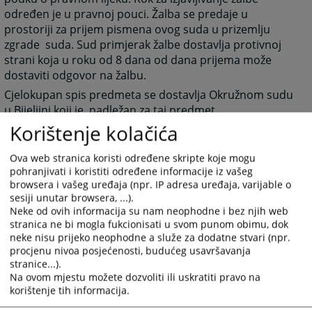
određen je u pravnoj pouci. Žalba se predaje u
prostoriji za prijem pismena ovog suda u prizemlju
zgrade suda. Sud primjerak žalbe dostavlja protivnoj
strani koja u roku od 8 dana od dana prijema može
dostaviti odgovor na žalbu.
Cjelokupan spis predmeta se dostavlja Okružnom sudu
u Bijeljini koji je nadležan za taj predmet.
Korištenje kolačića
Ova web stranica koristi određene skripte koje mogu
pohranjivati i koristiti određene informacije iz vašeg
2815
PREGLEDA
browsera i vašeg uređaja (npr. IP adresa uređaja, varijable o
sesiji unutar browsera, ...).
Neke od ovih informacija su nam neophodne i bez njih web
stranica ne bi mogla fukcionisati u svom punom obimu, dok
neke nisu prijeko neophodne a služe za dodatne stvari (npr.
procjenu nivoa posjećenosti, budućeg usavršavanja
stranice...).
Na ovom mjestu možete dozvoliti ili uskratiti pravo na
korištenje tih informacija.