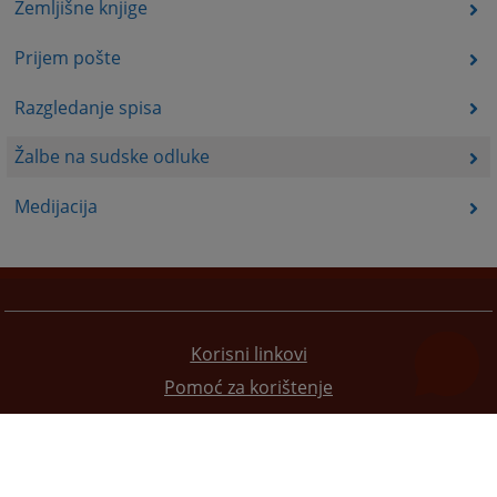
Zemljišne knjige
Prijem pošte
Razgledanje spisa
Žalbe na sudske odluke
Medijacija
Korisni linkovi
Pomoć za korištenje
Mapa stranice
Pravila privatnosti