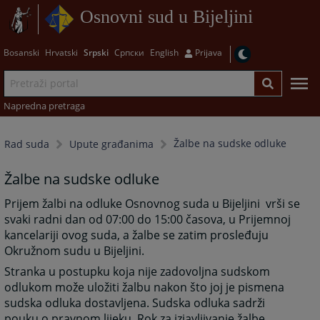
Osnovni sud u Bijeljini
Bosanski
Hrvatski
Srpski
Српски
English
Prijava
Napredna pretraga
Žalbe na sudske odluke
Rad suda
Upute građanima
Žalbe na sudske odluke
Prijem žalbi na odluke Osnovnog suda u Bijeljini vrši se
svaki radni dan od 07:00 do 15:00 časova, u Prijemnoj
kancelariji ovog suda, a žalbe se zatim prosleđuju
Okružnom sudu u Bijeljini.
Stranka u postupku koja nije zadovoljna sudskom
odlukom može uložiti žalbu nakon što joj je pismena
sudska odluka dostavljena. Sudska odluka sadrži
pouku o pravnom lijeku. Rok za izjavljivanje žalbe