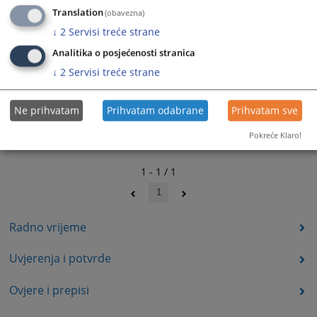
Translation
(obavezna)
↓
2
Servisi treće strane
Analitika o posjećenosti stranica
↓
2
Servisi treće strane
Ne prihvatam
Prihvatam odabrane
Prihvatam sve
Pokreće Klaro!
1 - 1 / 1
1
Radno vrijeme
Uvjerenja i potvrde
Ovjere i prepisi