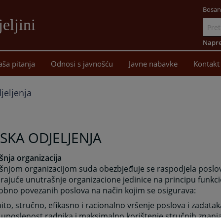
Bosan
eljini
Idi
na
Napre
sadržaj
aša pitanja
Odnosi s javnošću
Javne nabavke
Kontakt
jeljenja
SKA ODJELJENJA
nja organizacija
šnjom organizacijom suda obezbjeđuje se raspodjela poslo
ajuće unutrašnje organizacione jedinice na principu funkci
bno povezanih poslova na način kojim se osigurava:
ito, stručno, efikasno i racionalno vršenje poslova i zadatak
uposlenost radnika i maksimalno korištenje stručnih znanja