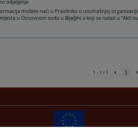
šno odjeljenje
formacija možete naći u Pravilniku o unutrašnjoj organizaciji 
mjesta u Osnovnom sudu u Bijeljini a koji se nalazi u "Akti s
1 - 1 / 1
1
Redizajn web stranice je finansirala Evropska unija. Za njen sadržaj isključivo je odgovorno
Visoko sudsko i tužilačko vijeće BiH i ona ne odražava nužno stavove Evropske unije.