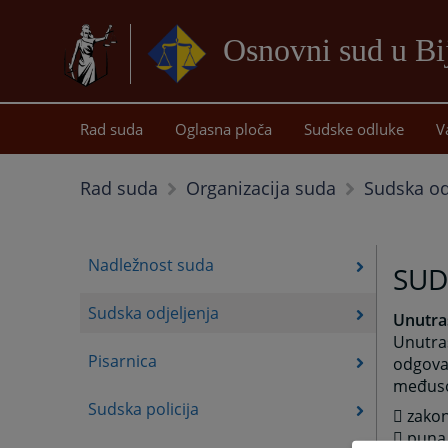
Osnovni sud u Bij
Rad suda
Oglasna ploča
Sudske odluke
V
Sudska od
Rad suda
Organizacija suda
Nadležnost suda
SUD
Sudska odjeljenja
Unutraš
Unutra
Pisarnica
odgovar
međuso
Sudska policija
 zakon
 puna 