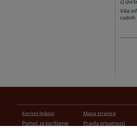
c) izvr
Više in
radnih 
Korisni linkovi
Mapa stranice
Pomoć za korištenje
Pravila privatnosti