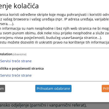
nosti radnika,
enje kolačića
sno rukovođenje, koordiniranje rada i nadzor nad obavljenj
 odgovornost za obavljenje poslova,
nica koristi određene skripte koje mogu pohranjivati i koristiti od
nje i proučavanje sudske prakse,
iz vašeg browsera i vašeg uređaja (npr. IP adresa uređaja, varijable 
era, ...).
jena savremenih metoda rada i obezbjeđenje strankama da n
h informacija su nam neophodne i bez njih web stranica ne bi mog
stvare svoja prava i pravne interese koja im po zakonu prip
i u svom punom obimu, dok neke nisu prijeko neophodne a služe z
ena principa javnosti u skladu sa zakonom
 procjenu nivoa posjećenosti, budućeg usavršavanja stranice...).
rivanje saradnje sa drugim subjektima u cilju omogućavanj
tu možete dozvoliti ili uskratiti pravo na korištenje tih informacija
anja i usavršavanja radnika
nje poslova kojima se osiguravaju uslovi za pravilan i zako
nslation
(obavezna)
u se slijedeće org-anizacione jedinice:
Servisi treće strane
nizaciona jedinica sudijskih poslova
litika o posjećenosti stranica
ljenje sudske uprave
ljenje za računovodstvene, administrativno-tehničke i pom
Servisi treće strane
ljenje zemljišnoknjižne kancelarije
 iz djelokruga rada organizacione jedinice sudijskih poslova
tam
Prihvatam odabrane
Pri
ično-maloljetničko odjeljenje
ršajno odjeljenje
ansko odjeljenje (parnični i vanparnični referat),