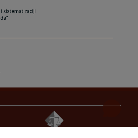
i sistematizaciji
uda"
© 2021
Visoki sudski i tužilački savjet