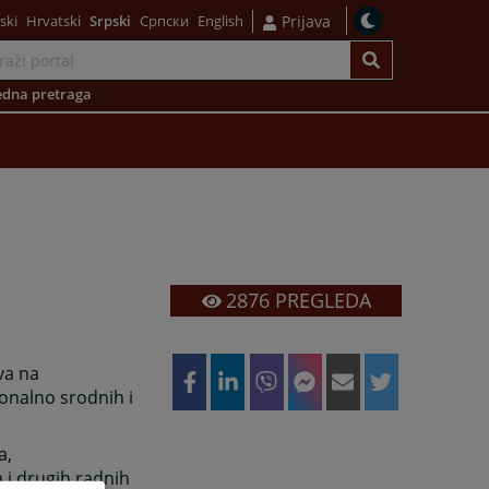
ski
Hrvatski
Srpski
Српски
English
Prijava
dna pretraga
2876
PREGLEDA
va na
onalno srodnih i
a,
 i drugih radnih